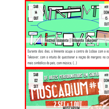
SAB
até
14
DOM
OUT
15
OUT
Festival Iminente | Iminente Takeover
Durante dois dias, o Iminente ocupa o centro de Lisboa com a e
Takeover, com o intuito de questionar a noção de margens no c
mais simbólico do país, com música, (...)
SAB
até
02
DOM
SET
01
OUT
MUSCARIUM