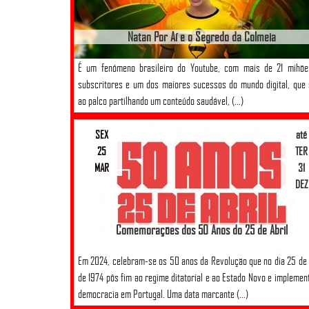
Natan Por Aí e o Segredo da Colmeia
É um fenómeno brasileiro do Youtube, com mais de 21 mihõe
subscritores e um dos maiores sucessos do mundo digital, que
ao palco partilhando um conteúdo saudável, (...)
SEX
até
25
TER
MAR
31
DEZ
Comemorações dos 50 Anos do 25 de Abril
Em 2024, celebram-se os 50 anos da Revolução que no dia 25 de 
de 1974 pôs fim ao regime ditatorial e ao Estado Novo e implemen
democracia em Portugal. Uma data marcante (...)