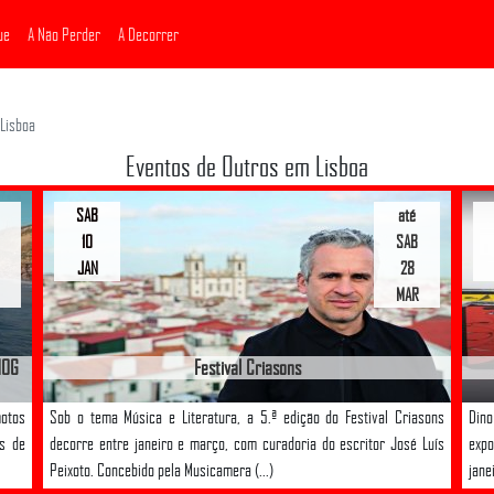
ue
A Não Perder
A Decorrer
Lisboa
Eventos de Outros em Lisboa
SAB
até
10
SAB
JAN
28
MAR
HOG
Festival Criasons
motos
Sob o tema Música e Literatura, a 5.ª edição do Festival Criasons
Din
as de
decorre entre janeiro e março, com curadoria do escritor José Luís
expo
Peixoto. Concebido pela Musicamera (...)
jane