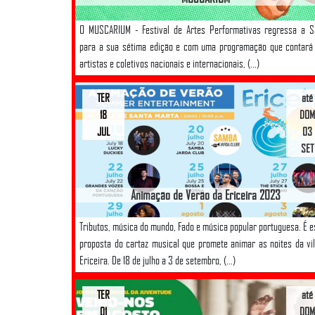
O MUSCARIUM - Festival de Artes Performativas regressa a S
para a sua sétima edição e com uma programação que contará
artistas e coletivos nacionais e internacionais, (...)
TER
até
18
DOM
JUL
03
SET
Animação de Verão da Ericeira 2023
Tributos, música do mundo, Fado e música popular portuguesa. É e
proposta do cartaz musical que promete animar as noites da vi
Ericeira. De 18 de julho a 3 de setembro, (...)
TER
até
01
DOM