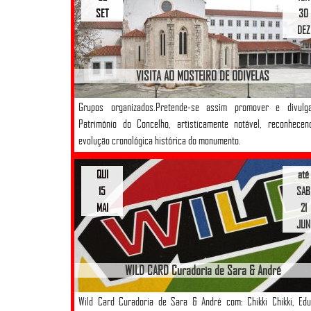
SET
30
DEZ
VISITA AO MOSTEIRO DE ODIVELAS
Grupos organizados.Pretende-se assim promover e divulg
Património do Concelho, artisticamente notável, reconhecen
evolução cronológica histórica do monumento.
QUI
até
15
SAB
MAI
21
JUN
WILD CARD Curadoria de Sara & André
Wild Card Curadoria de Sara & André com: Chikki Chikki, Ed