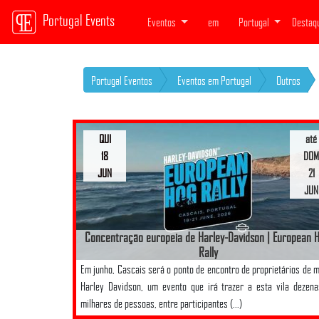
Portugal Events
Eventos
em
Portugal
Destaq
Portugal Eventos
Eventos em Portugal
Outros
QUI
até
18
DOM
JUN
21
JUN
Concentração europeia de Harley-Davidson | European 
Rally
Em junho, Cascais será o ponto de encontro de proprietários de 
Harley Davidson, um evento que irá trazer a esta vila dezen
milhares de pessoas, entre participantes (...)