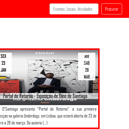
Procurar
SEX
até
23
SAB
JAN
28
MAR
Portal do Retorno - Exposição de Dino de Santiago
o D’Santiago apresenta “Portal do Retorno”, a sua primeira
sição na galeria Underdogs, em Lisboa, que estará aberta de 23 de
iro a 28 de março. Da autoria (...)