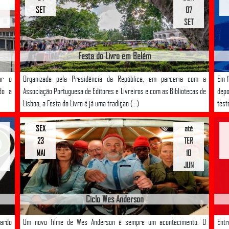
SET
07
SET
Festa do Livro em Belém
ar o
Organizada pela Presidência da República, em parceria com a
Em 1
do a
Associação Portuguesa de Editores e Livreiros e com as Bibliotecas de
depo
Lisboa, a Festa do Livro é já uma tradição (...)
test
SEX
até
23
TER
MAI
10
JUN
Ciclo Wes Anderson
uardo
Um novo filme de Wes Anderson é sempre um acontecimento. O
Entr