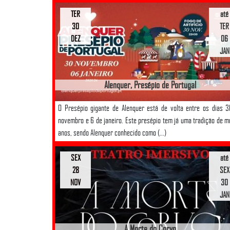
TER
até
30
TER
DEZ
06
JAN
Alenquer, Presépio de Portugal
O Presépio gigante de Alenquer está de volta entre os dias 
novembro e 6 de janeiro. Este presépio tem já uma tradição de m
anos, sendo Alenquer conhecido como (...)
SEX
até
28
SEX
NOV
30
JAN
A Morte do Corvo