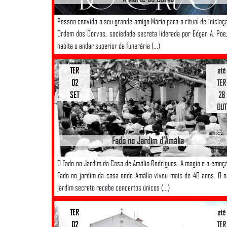
Pessoa convida o seu grande amigo Mário para o ritual de iniciaç
Ordem dos Corvos, sociedade secreta liderada por Edgar A. Poe
habita o andar superior da funerária (...)
TER
até
02
TER
SET
28
OUT
Fado no Jardim d’Amália
O Fado no Jardim da Casa de Amália Rodrigues. A magia e a emoç
Fado no jardim da casa onde Amália viveu mais de 40 anos. O 
jardim secreto recebe concertos únicos (...)
TER
até
02
TER