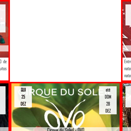
30 de
Entr
uitos
nata
nata
QUI
até
25
DOM
DEZ
28
DEZ
Cirque du Soleil - OVO