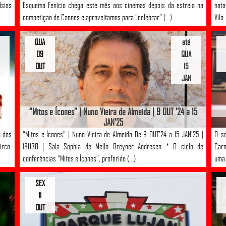
Osias
Esquema Fenício chega este mês aos cinemas depois da estreia na
nata
competição de Cannes e aproveitamos para “celebrar” (...)
Vila
QUA
até
09
QUA
OUT
15
JAN
“Mitos e Ícones” | Nuno Vieira de Almeida | 9 OUT '24 a 15
JAN'25
u dos
“Mitos e Ícones” | Nuno Vieira de Almeida De 9 OUT’24 a 15 JAN’25 |
O se
irco.
18H30 | Sala Sophia de Mello Breyner Andresen * O ciclo de
Carn
conferências “Mitos e Ícones”, proferido (...)
uma 
SEX
11
OUT