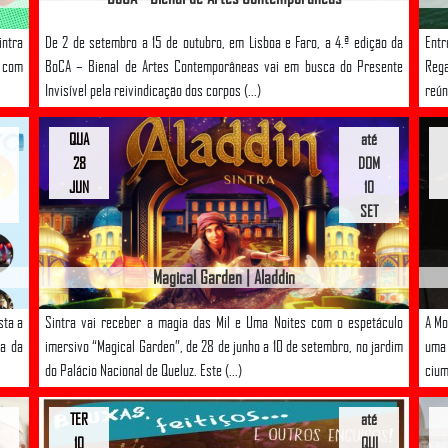
intra
De 2 de setembro a 15 de outubro, em Lisboa e Faro, a 4.ª edição da
Entr
 com
BoCA – Bienal de Artes Contemporâneas vai em busca do Presente
Rega
Invisível pela reivindicação dos corpos (...)
reún
QUA
até
28
DOM
JUN
10
SET
Magical Garden | Aladdin
sta a
Sintra vai receber a magia das Mil e Uma Noites com o espetáculo
A Mo
la da
imersivo “Magical Garden”, de 28 de junho a 10 de setembro, no jardim
uma
do Palácio Nacional de Queluz. Este (...)
cium
TER
até
10
QUI