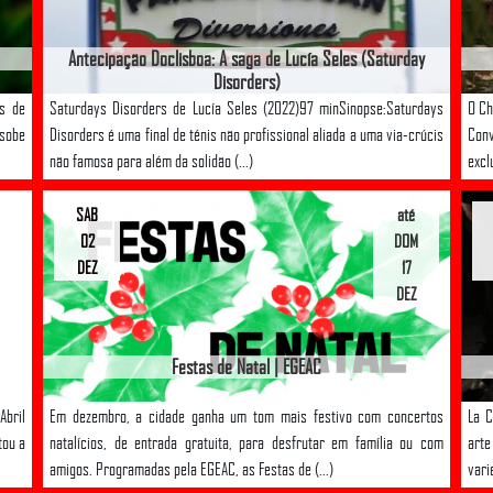
Antecipação Doclisboa: A saga de Lucía Seles (Saturday
Disorders)
s de
Saturdays Disorders de Lucía Seles (2022)97 minSinopse:Saturdays
O Ch
 sobe
Disorders é uma final de ténis não profissional aliada a uma via-crúcis
Conv
não famosa para além da solidão (...)
excl
SAB
até
02
DOM
DEZ
17
DEZ
Festas de Natal | EGEAC
Abril
Em dezembro, a cidade ganha um tom mais festivo com concertos
La C
tou a
natalícios, de entrada gratuita, para desfrutar em família ou com
arte
amigos. Programadas pela EGEAC, as Festas de (...)
vari