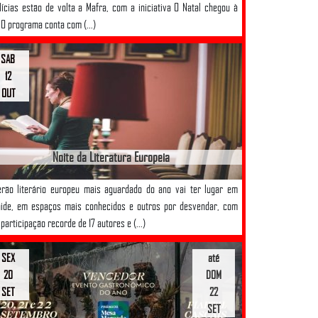
lícias estão de volta a Mafra, com a iniciativa O Natal chegou à
. O programa conta com (...)
SAB
12
OUT
Noite da Literatura Europeia
rão literário europeu mais aguardado do ano vai ter lugar em
ide, em espaços mais conhecidos e outros por desvendar, com
participação recorde de 17 autores e (...)
SEX
até
20
DOM
SET
22
SET