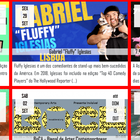
SEX
29
SET
Gabriel "Fluffy" Iglesias
7.
dição
Fluffy Iglesias é um dos comediantes de stand-up mais bem-sucedidos
A As
entro
da América. Em 2018, Iglesias foi incluído na edição “Top 40 Comedy
da s
Players” do The Hollywood Reporter (...)
dias
SAB
até
02
DOM
SET
15
OUT
BoCA - Bienal de Artes Contemporâneas