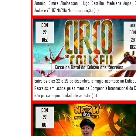
Antonio, Elmira Abolhassani, Hugo Castilho, Madalena Anjos, 
André e VELOZ NARUA Nesta exposição (...)
DOM
até
22
DOM
DEZ
29
DEZ
Circo de Natal do Coliseu dos Recreios
Entre os dias 22 e 29 de dezembro, a magia acontece no Colise
Recreios, em Lisboa, pelas mãos da Companhia Internacional de C
Não perca a oportunidade de assistir (...)
DOM
27
OUT