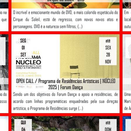
ão na
O incrível e emocionante mundo de OVO, o mais colorido espetáculo do
Em 
, que
Cirque du Soleil, está de regresso, com novos novos atos e
loca
personagens. OVO é a natureza sem filtros, (...)
outu
SEG
até
01
SEX
SET
28
NOV
OPEN CALL / Programa de Residências Artísticas | NÚCLEO
2025 | Forum Dança
ão do
Sendo um dos objetivos do Forum Dança o apoio a residências, de
Uma 
nosso
acordo com linhas programáticas enquadradas pela sua direção
Mari
artística, o Programa de Residências surge (...)
de A
QUI
até
04
DOM