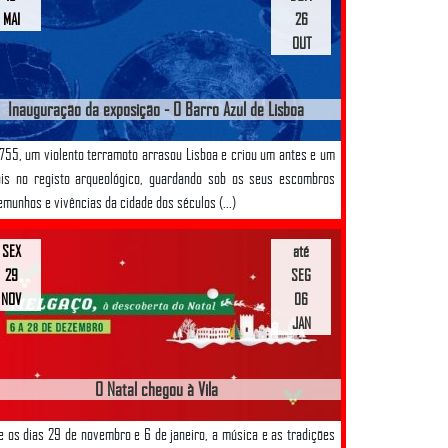
MAI
26
OUT
Inauguração da exposição - O Barro Azul de Lisboa
755, um violento terramoto arrasou Lisboa e criou um antes e um
is no registo arqueológico, guardando sob os seus escombros
emunhos e vivências da cidade dos séculos (...)
SEX
até
29
SEG
NOV
06
JAN
O Natal chegou à Vila
e os dias 29 de novembro e 6 de janeiro, a música e as tradições