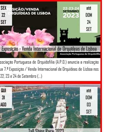
SEX
até
22
DOM
SET
24
SET
ª Exposição - Venda Internacional de Orquídeas de Lisboa
sociação Portuguesa de Orquidofilia (A.P.O.) anuncia a realização
ua 7.ª Exposição / Venda Internacional de Orquídeas de Lisboa nos
 22, 23 e 24 de Setembro (...)
QUI
até
31
DOM
AGO
03
SET
Tall Ships Race 2023