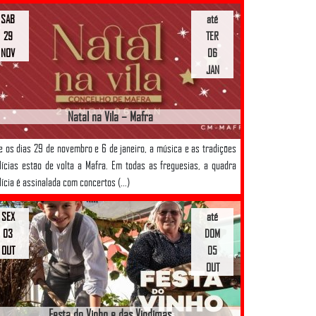
SAB
até
29
TER
NOV
06
JAN
Natal na Vila – Mafra
e os dias 29 de novembro e 6 de janeiro, a música e as tradições
lícias estão de volta a Mafra. Em todas as freguesias, a quadra
lícia é assinalada com concertos (...)
SEX
até
03
DOM
OUT
05
OUT
Festa do Vinho e das Vindimas