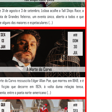
e 31 de agosto e 3 de setembro, Lisboa acolhe a Tall Ships Race, a
ta de Grandes Veleiros, um evento único, aberto a todos e que
e alguns dos maiores e espetaculares (...)
SEX
até
13
DOM
JAN
30
JUL
A Morte do Corvo
rte do Corvo ressuscita Edgar Allan Poe, que morreu em 1849, e é
 ficção que decorre em 1924, à volta duma relação tensa,
enta, entre o poeta norte-americano (...)
QUI
até
01
SEX