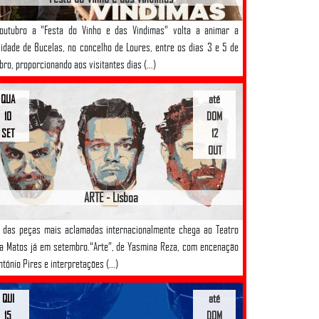
outubro a "Festa do Vinho e das Vindimas" volta a animar a
lidade de Bucelas, no concelho de Loures, entre os dias 3 e 5 de
bro, proporcionando aos visitantes dias (...)
QUA
até
10
DOM
SET
12
OUT
ARTE - Lisboa
das peças mais aclamadas internacionalmente chega ao Teatro
a Matos já em setembro.“Arte”, de Yasmina Reza, com encenação
ntónio Pires e interpretações (...)
QUI
até
15
DOM