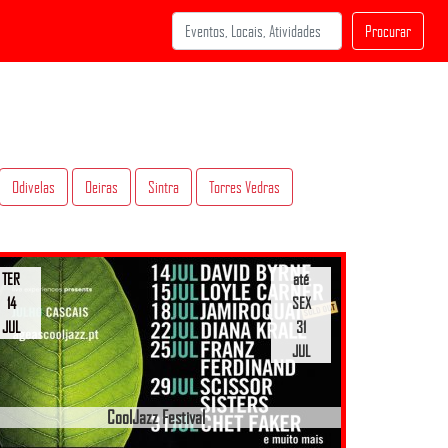
Procurar
Odivelas
Oeiras
Sintra
Torres Vedras
TER
até
14
SEX
JUL
31
JUL
CoolJazz Festival