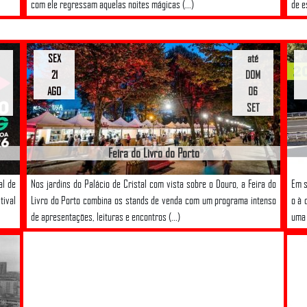
com ele regressam aquelas noites mágicas (...)
de e
SEX
até
21
DOM
AGO
06
SET
Feira do Livro do Porto
al de
Nos jardins do Palácio de Cristal com vista sobre o Douro, a Feira do
Em s
tival
Livro do Porto combina os stands de venda com um programa intenso
o à 
de apresentações, leituras e encontros (...)
uma 