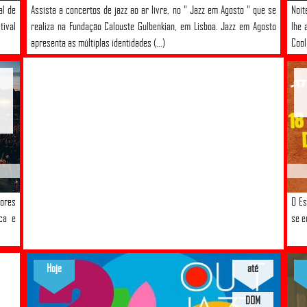
al de
Assista a concertos de jazz ao ar livre, no " Jazz em Agosto " que se
Noit
tival
realiza na Fundação Calouste Gulbenkian, em Lisboa. Jazz em Agosto
lhe 
apresenta as múltiplas identidades (...)
Cool
iores
O Es
ca e
se e
Hoje
até
DOM