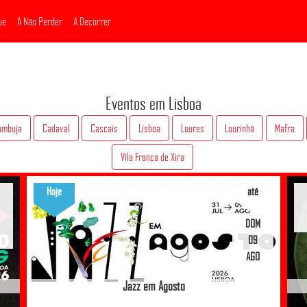
ue
A Não Perder
A Decorrer
Eventos em Lisboa
ambuja
Cadaval
Cascais
Lisboa
Loures
Lourinhã
Mafra
Vila Franca de Xira
Hoje
até
DOM
09
AGO
Jazz em Agosto