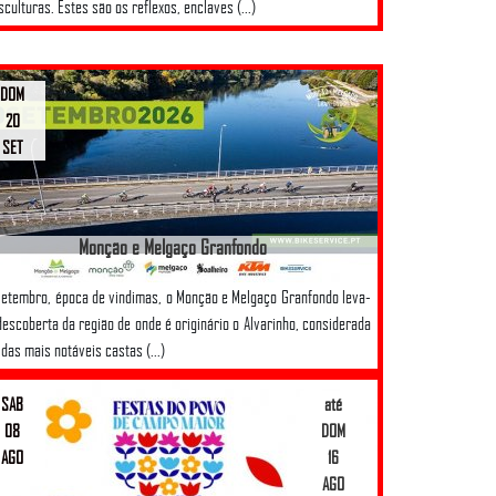
sculturas. Estes são os reflexos, enclaves (...)
DOM
20
SET
Monção e Melgaço Granfondo
etembro, época de vindimas, o Monção e Melgaço Granfondo leva-
descoberta da região de onde é originário o Alvarinho, considerada
das mais notáveis castas (...)
SAB
até
08
DOM
AGO
16
AGO