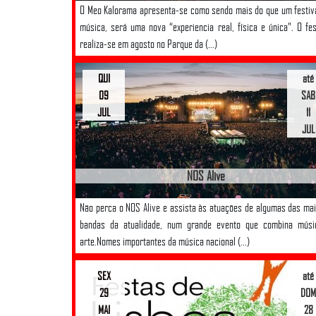
O Meo Kalorama apresenta-se como sendo mais do que um festiv
música, será uma nova “experiencia real, física e única”. O fes
realiza-se em agosto no Parque da (...)
QUI
até
09
SAB
JUL
11
JUL
NOS Alive
Não perca o NOS Alive e assista às atuações de algumas das ma
bandas da atualidade, num grande evento que combina músi
arte.Nomes importantes da música nacional (...)
SEX
até
29
DOM
MAI
28