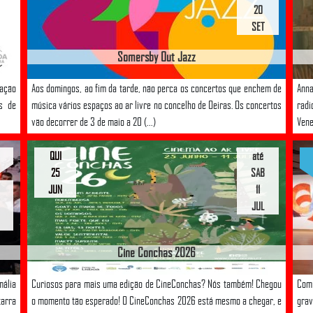
20
SET
Somersby Out Jazz
mação
Aos domingos, ao fim da tarde, não perca os concertos que enchem de
Anna
s de
música vários espaços ao ar livre no concelho de Oeiras. Os concertos
rad
vão decorrer de 3 de maio a 20 (...)
Vene
QUI
até
25
SAB
JUN
11
JUL
Cine Conchas 2026
mália
Curiosos para mais uma edição de CineConchas? Nós também! Chegou
Com
tarra
o momento tão esperado! O CineConchas 2026 está mesmo a chegar, e
grav