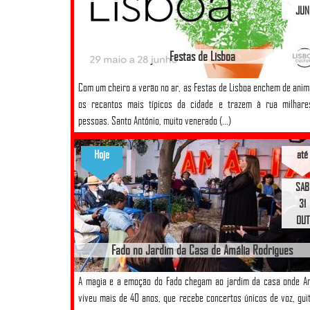
JUN
Festas de Lisboa
Com um cheiro a verão no ar, as Festas de Lisboa enchem de ani
os recantos mais típicos da cidade e trazem à rua milhare
pessoas. Santo António, muito venerado (...)
Hoje
até
SAB
31
OUT
Fado no Jardim da Casa de Amália Rodrigues
A magia e a emoção do Fado chegam ao jardim da casa onde A
viveu mais de 40 anos, que recebe concertos únicos de voz, gui