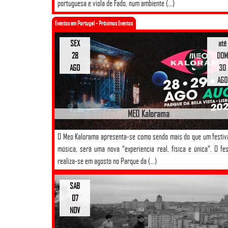
portuguesa e viola de Fado, num ambiente (...)
Eventos em Portugal - Próximos Eventos
SEX
até
28
DOM
AGO
30
AGO
MEO Kalorama
O Meo Kalorama apresenta-se como sendo mais do que um festiv
música, será uma nova “experiencia real, física e única”. O fes
realiza-se em agosto no Parque da (...)
SAB
07
NOV