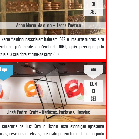
31
AGO
Anna Maria Maiolino – Terra Poética
 Maria Maiolino, nascida em Itália em 1942, é uma artista brasileira
icada no país desde a década de 1960, após passagem pela
zuela. A sua obra afirma-se como (...)
Hoje
até
DOM
13
SET
José Pedro Croft - Reflexos, Enclaves, Desvios
 curadoria de Luiz Camillo Osorio, esta exposição apresenta
uras, desenhos e relevos, que dialogam em torno de um conjunto