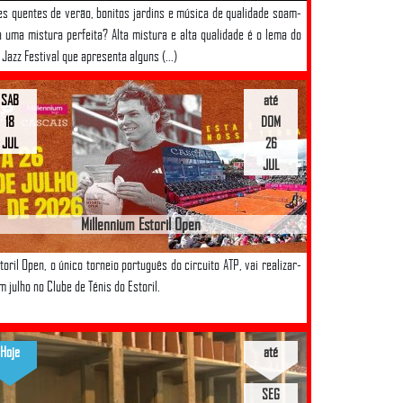
es quentes de verão, bonitos jardins e música de qualidade soam-
a uma mistura perfeita? Alta mistura e alta qualidade é o lema do
 Jazz Festival que apresenta alguns (...)
SAB
até
18
DOM
JUL
26
JUL
Millennium Estoril Open
toril Open, o único torneio português do circuito ATP, vai realizar-
m julho no Clube de Ténis do Estoril.
Hoje
até
SEG