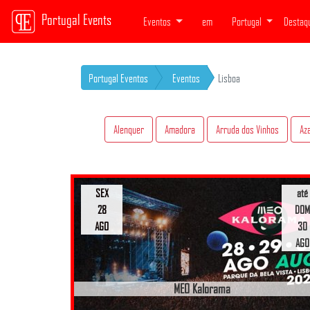
Portugal Events
Eventos
em
Portugal
Destaq
Portugal Eventos
Eventos
Lisboa
Alenquer
Amadora
Arruda dos Vinhos
Az
SEX
até
28
DOM
AGO
30
AGO
MEO Kalorama