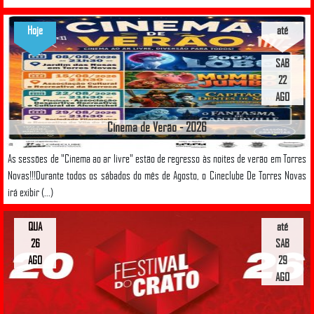
Hoje
até
SAB
22
AGO
Cinema de Verão - 2026
As sessões de "Cinema ao ar livre" estão de regresso às noites de verão em Torres
Novas!!!Durante todos os sábados do mês de Agosto, o Cineclube De Torres Novas
irá exibir (...)
QUA
até
26
SAB
AGO
29
AGO