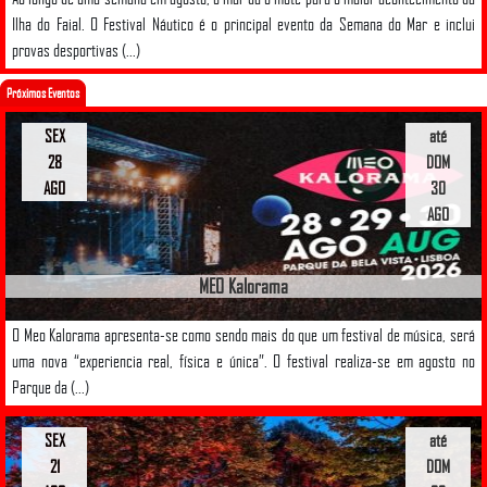
Ilha do Faial. O Festival Náutico é o principal evento da Semana do Mar e inclui
provas desportivas (...)
Próximos Eventos
SEX
até
28
DOM
AGO
30
AGO
MEO Kalorama
O Meo Kalorama apresenta-se como sendo mais do que um festival de música, será
uma nova “experiencia real, física e única”. O festival realiza-se em agosto no
Parque da (...)
SEX
até
21
DOM