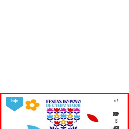
Hoje
até
DOM
16
AGO