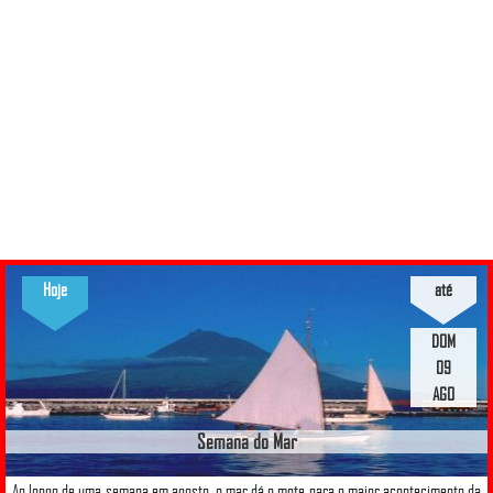
Hoje
até
DOM
09
AGO
Semana do Mar
Ao longo de uma semana em agosto, o mar dá o mote para o maior acontecimento da