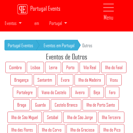
Portugal Events
Menu
Eventos
em
Portugal
Portugal Eventos
Eventos em Portugal
Outros
Eventos de Outros
Coimbra
Lisboa
Leiria
Porto
Vila Real
Ilha do Faial
Bragança
Santarém
Évora
Ilha da Madeira
Viseu
Portalegre
Viana do Castelo
Aveiro
Beja
Faro
Braga
Guarda
Castelo Branco
Ilha de Porto Santo
Ilha de São Miguel
Setúbal
Ilha de São Jorge
Ilha Terceira
Ilha das Flores
Ilha do Corvo
Ilha da Graciosa
Ilha do Pico