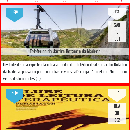
Hoje
até
SAB
10
OUT
Teleférico do Jardim Botânico da Madeira
Desfrute de uma experiência única ao andar de teleférico desde o Jardim Botânico
da Madeira, passando por montanhas e vales, até chegar à aldeia do Monte, com
vistas deslumbrantes (...)
Hoje
até
QUA
30
DEZ