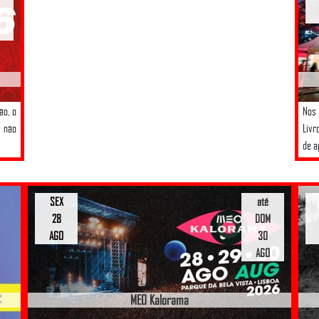
ão, o
Nos 
 não
Livr
de a
SEX
até
28
DOM
AGO
30
AGO
MEO Kalorama