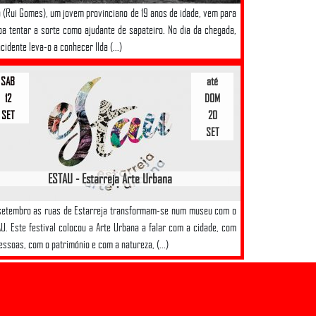
o (Rui Gomes), um jovem provinciano de 19 anos de idade, vem para
oa tentar a sorte como ajudante de sapateiro. No dia da chegada,
cidente leva-o a conhecer Ilda (...)
SAB
até
12
DOM
SET
20
SET
ESTAU - Estarreja Arte Urbana
etembro as ruas de Estarreja transformam-se num museu com o
U. Este festival colocou a Arte Urbana a falar com a cidade, com
essoas, com o património e com a natureza, (...)