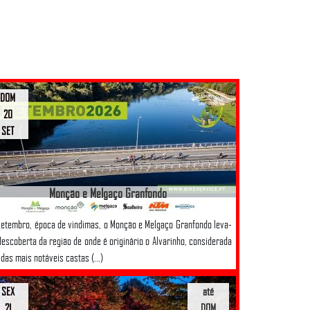
DOM
20
SET
Monção e Melgaço Granfondo
etembro, época de vindimas, o Monção e Melgaço Granfondo leva-
descoberta da região de onde é originário o Alvarinho, considerada
das mais notáveis castas (...)
SEX
até
21
DOM