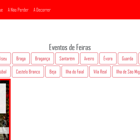
ue
A Não Perder
A Decorrer
Eventos de Feiras
Viseu
Braga
Bragança
Santarém
Aveiro
Évora
Guarda
úbal
Castelo Branco
Beja
Ilha do Faial
Vila Real
Ilha de São Mig