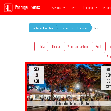
Portugal Events
Eventos
em
Portugal
Destaq
Portugal Eventos
Eventos em Portugal
Feiras
Leiria
Lisboa
Viana do Castelo
Porto
Set
SEX
até
21
DOM
AGO
06
SET
Feira do Livro do Porto