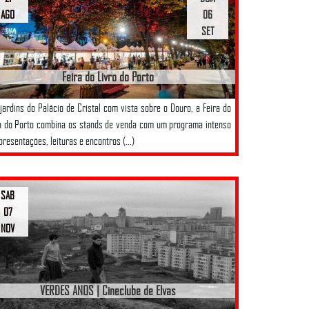
AGO
06
SET
Feira do Livro do Porto
jardins do Palácio de Cristal com vista sobre o Douro, a Feira do
o do Porto combina os stands de venda com um programa intenso
presentações, leituras e encontros (...)
SAB
07
NOV
VERDES ANOS | Cineclube de Elvas