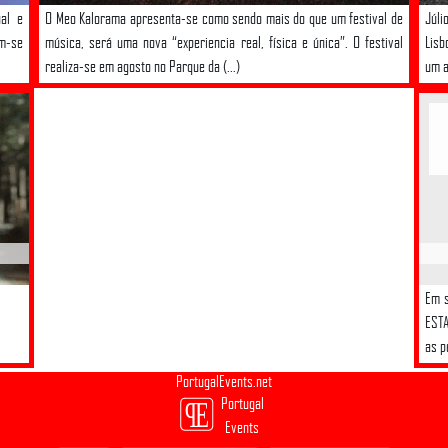
al e
O Meo Kalorama apresenta-se como sendo mais do que um festival de
Júli
am-se
música, será uma nova “experiencia real, física e única”. O festival
Lisb
realiza-se em agosto no Parque da (...)
um a
Em s
ESTA
as p
PortugalEvents.net
Portugal
Events