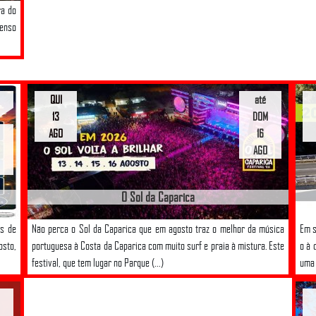
ra do
tenso
QUI
até
13
DOM
AGO
16
AGO
O Sol da Caparica
es de
Não perca o Sol da Caparica que em agosto traz o melhor da música
Em s
osto,
portuguesa à Costa da Caparica com muito surf e praia à mistura. Este
o à 
festival, que tem lugar no Parque (...)
uma 