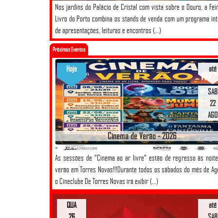
Nos jardins do Palácio de Cristal com vista sobre o Douro, a Fei
Livro do Porto combina os stands de venda com um programa in
de apresentações, leituras e encontros (...)
Próximos Eventos
Hoje
até
SAB
22
AGO
Cinema de Verão - 2026
As sessões de "Cinema ao ar livre" estão de regresso às noit
verão em Torres Novas!!!Durante todos os sábados do mês de Ag
o Cineclube De Torres Novas irá exibir (...)
QUA
até
26
SAB