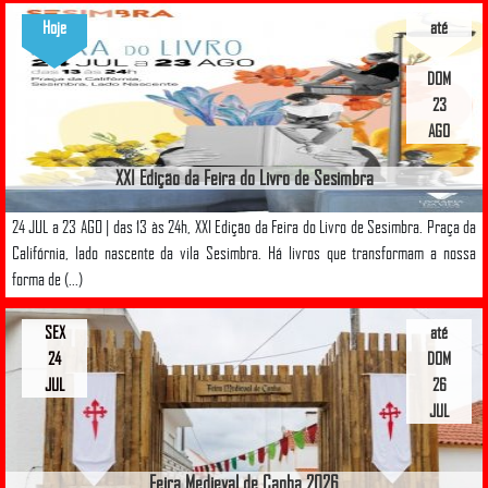
Hoje
até
DOM
23
AGO
XXI Edição da Feira do Livro de Sesimbra
24 JUL a 23 AGO | das 13 às 24h, XXI Edição da Feira do Livro de Sesimbra. Praça da
Califórnia, lado nascente da vila Sesimbra. Há livros que transformam a nossa
forma de (...)
SEX
até
24
DOM
JUL
26
JUL
Feira Medieval de Canha 2026