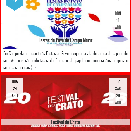
DOM
16
AGO
Festas do Povo de Campo Maior
Em Campo Maior, assista às Festas do Povo e veja uma vila decorada de papel e de
cor. As ruas são enfeitadas de flores e de papel em composições alegres e
coloridas, criadas (...)
QUA
até
26
SAB
AGO
29
AGO
Festival do Crato