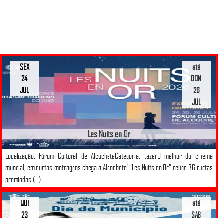
SEX
até
24
DOM
JUL
26
JUL
Les Nuits en Or
Localização: Fórum Cultural de AlcocheteCategoria: LazerO melhor do cinema
mundial, em curtas-metragens chega a Alcochete! “Les Nuits en Or” reúne 36 curtas
premiadas (...)
QUI
até
23
SAB