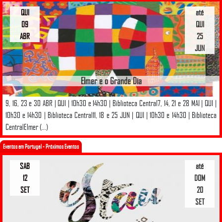
QUI
até
09
QUI
ABR
25
JUN
Elmer e o Grande Dia
9, 16, 23 e 30 ABR | QUI | 10h30 e 14h30 | Biblioteca Central7, 14, 21 e 28 MAI | QUI |
10h30 e 14h30 | Biblioteca Central11, 18 e 25 JUN | QUI | 10h30 e 14h30 | Biblioteca
CentralElmer (...)
Eventos em Portugal - Próximos Eventos
SAB
até
12
DOM
SET
20
SET