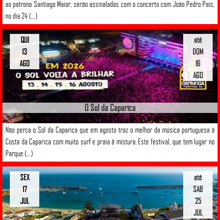
ao patrono Santiago Maior, serão assinaladas com o concerto com João Pedro Pais,
no dia 24 (...)
QUI
até
13
DOM
AGO
16
AGO
O Sol da Caparica
Não perca o Sol da Caparica que em agosto traz o melhor da música portuguesa à
Costa da Caparica com muito surf e praia à mistura. Este festival, que tem lugar no
Parque (...)
SEX
até
17
SAB
JUL
25
JUL