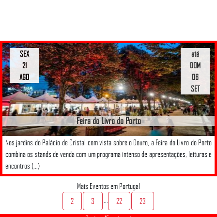
SEX
até
21
DOM
AGO
06
SET
Feira do Livro do Porto
Nos jardins do Palácio de Cristal com vista sobre o Douro, a Feira do Livro do Porto
combina os stands de venda com um programa intenso de apresentações, leituras e
encontros (...)
Mais Eventos em Portugal
...
2
3
22
23