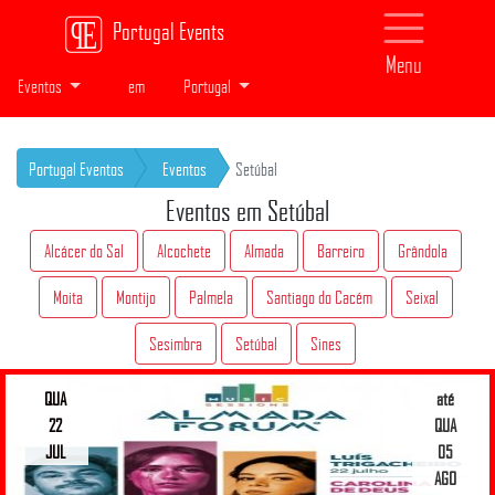
Portugal Events
Menu
Eventos
em
Portugal
Portugal Eventos
Eventos
Setúbal
Eventos em Setúbal
Alcácer do Sal
Alcochete
Almada
Barreiro
Grândola
Moita
Montijo
Palmela
Santiago do Cacém
Seixal
Sesimbra
Setúbal
Sines
QUA
até
22
QUA
JUL
05
AGO