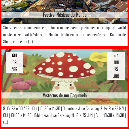
Festival Músicas do Mundo
Sines realiza anualmente em julho, o maior evento português no campo da world
music, o Festival Músicas do Mundo. Tendo como um dos cenários o Castelo de
Sines, este é um (...)
QUI
até
09
QUI
ABR
25
JUN
Mistérios de um Cogumelo
9, 16, 23 e 30 ABR | QUI | 10h30 e 14h30 | Biblioteca José Saramago7, 14, 21 e 28 MAI |
QUI | 10h30 e 14h30 | Biblioteca José Saramago11, 18 e 25 JUN | QUI | 10h30 e 14h30 |
(...)