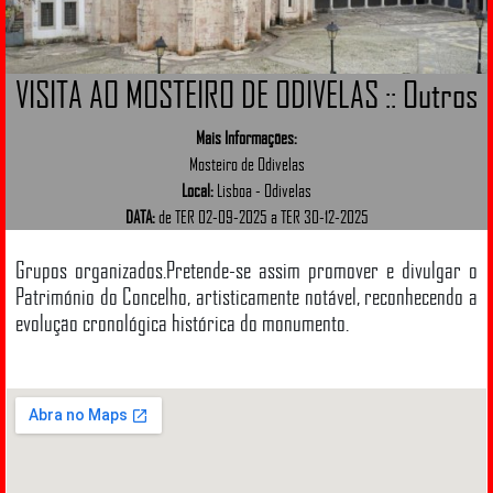
VISITA AO MOSTEIRO DE ODIVELAS :: Outros
Mais Informações:
Mosteiro de Odivelas
Local:
Lisboa - Odivelas
DATA:
de TER 02-09-2025 a TER 30-12-2025
Grupos organizados.Pretende-se assim promover e divulgar o
Património do Concelho, artisticamente notável, reconhecendo a
evolução cronológica histórica do monumento.