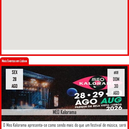
Mais Eventos em Lisboa
SEX
até
28
DOM
AGO
30
AGO
MEO Kalorama
O Meo Kalorama apresenta-se como sendo mais do que um festival de música, será