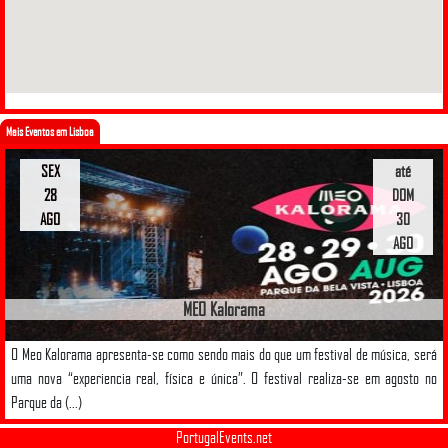
Mais Eventos em Lisboa
SEX
até
28
DOM
AGO
30
AGO
MEO Kalorama
O Meo Kalorama apresenta-se como sendo mais do que um festival de música, será
uma nova “experiencia real, física e única”. O festival realiza-se em agosto no
Parque da (...)
PortugalEvents.net