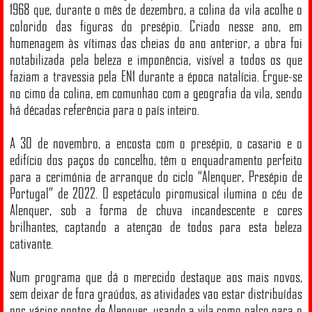
1968 que, durante o mês de dezembro, a colina da vila acolhe o
colorido das figuras do presépio. Criado nesse ano, em
homenagem às vítimas das cheias do ano anterior, a obra foi
notabilizada pela beleza e imponência, visível a todos os que
faziam a travessia pela EN1 durante a época natalícia. Ergue-se
no cimo da colina, em comunhão com a geografia da vila, sendo
há décadas referência para o país inteiro.
A 30 de novembro, a encosta com o presépio, o casario e o
edifício dos paços do concelho, têm o enquadramento perfeito
para a cerimónia de arranque do ciclo “Alenquer, Presépio de
Portugal” de 2022. O espetáculo piromusical ilumina o céu de
Alenquer, sob a forma de chuva incandescente e cores
brilhantes, captando a atenção de todos para esta beleza
cativante.
Num programa que dá o merecido destaque aos mais novos,
sem deixar de fora graúdos, as atividades vão estar distribuídas
por vários pontos de Alenquer, usando a vila como palco para o