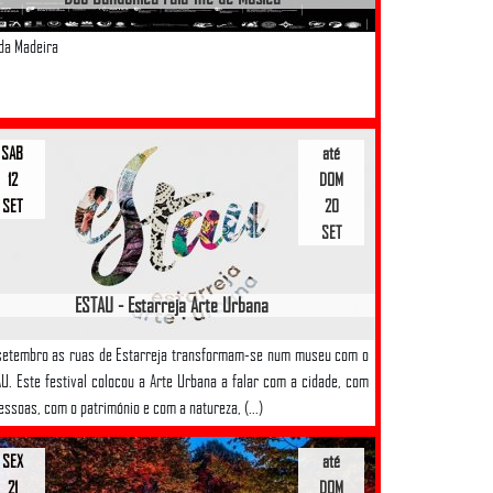
 da Madeira
SAB
até
12
DOM
SET
20
SET
ESTAU - Estarreja Arte Urbana
etembro as ruas de Estarreja transformam-se num museu com o
U. Este festival colocou a Arte Urbana a falar com a cidade, com
essoas, com o património e com a natureza, (...)
SEX
até
21
DOM