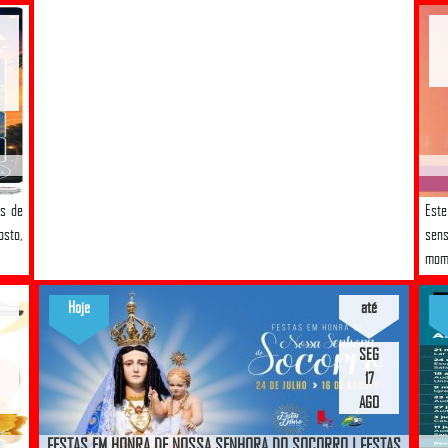
es de
Est
osto,
sens
mome
Hoje
até
SEG
17
AGO
FESTAS EM HONRA DE NOSSA SENHORA DO SOCORRO | FESTAS