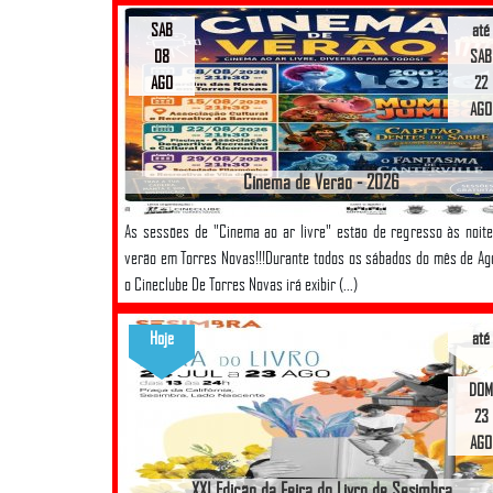
SAB
até
08
SAB
AGO
22
AGO
Cinema de Verão - 2026
As sessões de "Cinema ao ar livre" estão de regresso às noit
verão em Torres Novas!!!Durante todos os sábados do mês de Ag
o Cineclube De Torres Novas irá exibir (...)
Hoje
até
DOM
23
AGO
XXI Edição da Feira do Livro de Sesimbra