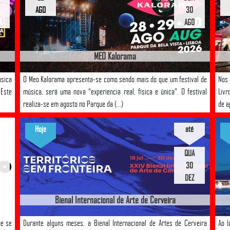
AGO
30
AGO
MEO Kalorama
úsica
O Meo Kalorama apresenta-se como sendo mais do que um festival de
Nos 
 Este
música, será uma nova “experiencia real, física e única”. O festival
Livr
realiza-se em agosto no Parque da (...)
de a
Hoje
até
QUA
30
DEZ
Bienal Internacional de Arte de Cerveira
ue se
Durante alguns meses, a Bienal Internacional de Artes de Cerveira
Ao 