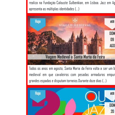
realiza na Fundação Calouste Gulbenkian, em Lisboa. Jazz em A
apresenta as múltiplas identidades (...)
Hoje
até
DOM
09
AGO
Viagem Medieval a Santa Maria da Feira
Todos os anos em agosto, Santa Maria da Feira volta a ser um 
medieval em que cavaleiros com pesadas armaduras empu
grandes espadas e disputam torneios.Durante doze dias (...)
Hoje
até
DOM
20