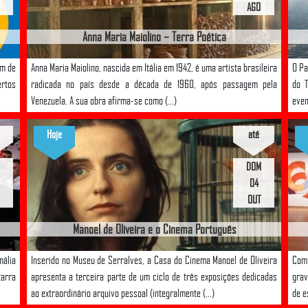
AGO
Anna Maria Maiolino – Terra Poética
em de
Anna Maria Maiolino, nascida em Itália em 1942, é uma artista brasileira
O Pa
ertos
radicada no país desde a década de 1960, após passagem pela
do T
Venezuela. A sua obra afirma-se como (...)
even
Hoje
até
DOM
04
OUT
Manoel de Oliveira e o Cinema Português
mália
Inserido no Museu de Serralves, a Casa do Cinema Manoel de Oliveira
Com
tarra
apresenta a terceira parte de um ciclo de três exposições dedicadas
grav
ao extraordinário arquivo pessoal (integralmente (...)
de e