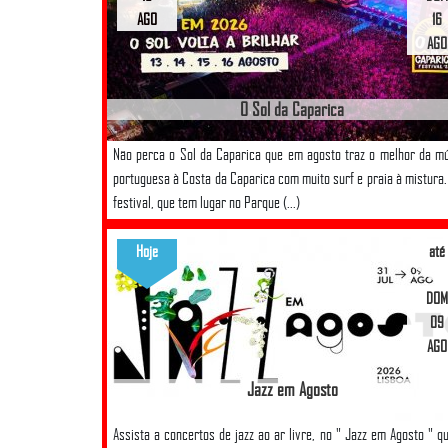
AGO
16
AGO
O Sol da Caparica
Não perca o Sol da Caparica que em agosto traz o melhor da m
portuguesa à Costa da Caparica com muito surf e praia à mistura.
festival, que tem lugar no Parque (...)
Hoje
até
DOM
09
AGO
Jazz em Agosto
Assista a concertos de jazz ao ar livre, no " Jazz em Agosto " q