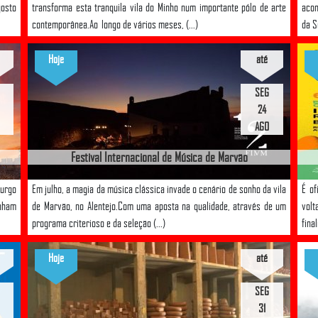
gosto
transforma esta tranquila vila do Minho num importante pólo de arte
acon
contemporânea.Ao longo de vários meses, (...)
da S
Hoje
até
SEG
24
AGO
Festival Internacional de Música de Marvão
burgo
Em julho, a magia da música clássica invade o cenário de sonho da vila
É of
nham
de Marvão, no Alentejo.Com uma aposta na qualidade, através de um
vol
programa criterioso e da seleção (...)
fina
Hoje
até
SEG
31