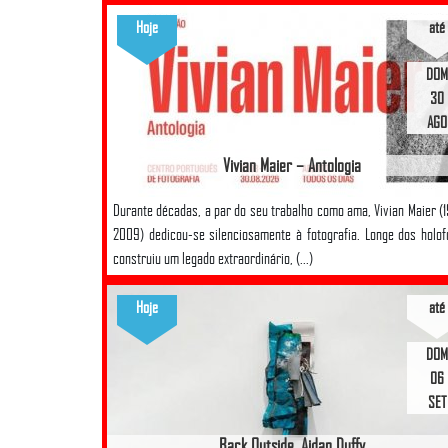
Hoje
até
DOM
30
AGO
Vivian Maier – Antologia
Durante décadas, a par do seu trabalho como ama, Vivian Maier (
2009) dedicou-se silenciosamente à fotografia. Longe dos holof
construiu um legado extraordinário, (...)
Hoje
até
DOM
06
SET
Back Outside, Aidan Duffy