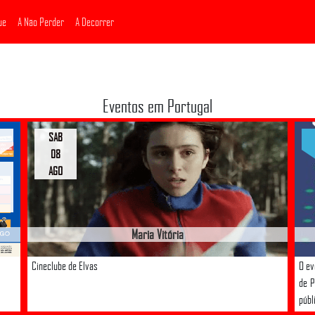
ue
A Não Perder
A Decorrer
Eventos em Portugal
SAB
08
AGO
Maria Vitória
Cineclube de Elvas
O ev
de P
públ