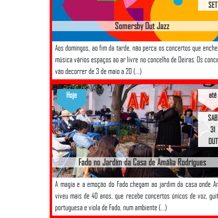
SET
Somersby Out Jazz
Aos domingos, ao fim da tarde, não perca os concertos que ench
música vários espaços ao ar livre no concelho de Oeiras. Os conc
vão decorrer de 3 de maio a 20 (...)
Hoje
até
SAB
31
OUT
Fado no Jardim da Casa de Amália Rodrigues
A magia e a emoção do Fado chegam ao jardim da casa onde A
viveu mais de 40 anos, que recebe concertos únicos de voz, gui
portuguesa e viola de Fado, num ambiente (...)