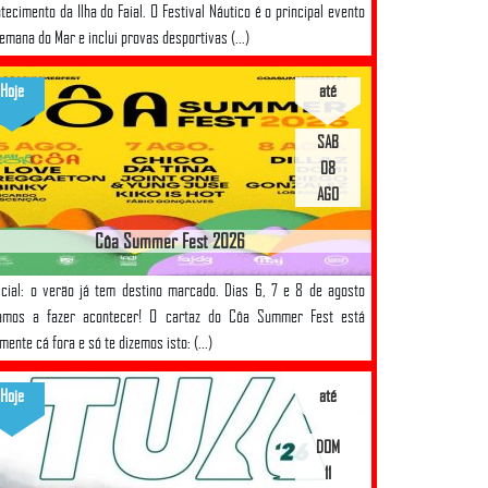
tecimento da Ilha do Faial. O Festival Náutico é o principal evento
emana do Mar e inclui provas desportivas (...)
Hoje
até
SAB
08
AGO
Côa Summer Fest 2026
icial: o verão já tem destino marcado. Dias 6, 7 e 8 de agosto
tamos a fazer acontecer! O cartaz do Côa Summer Fest está
lmente cá fora e só te dizemos isto: (...)
Hoje
até
DOM
11