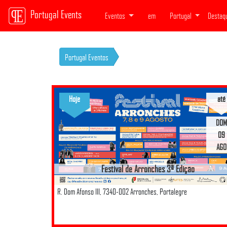
Portugal Events
Eventos
em
Portugal
Destaq
Portugal Eventos
Hoje
até
DOM
09
AGO
Festival de Arronches 3ª Edição
R. Dom Afonso III, 7340-002 Arronches, Portalegre