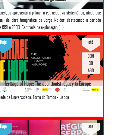
posição apresenta a primeira retrospetiva sistemática, ainda que
ial, da obra fotográfica de Jorge Molder, destacando o período
e 1991 e 2003. Centrada na exploração (...)
Hoje
até
DOM
30
AGO
Heritage of Hope: The abolitionist legacy in Europe
eda da Universidade, Torre do Tombo - Lisboa
Hoje
até