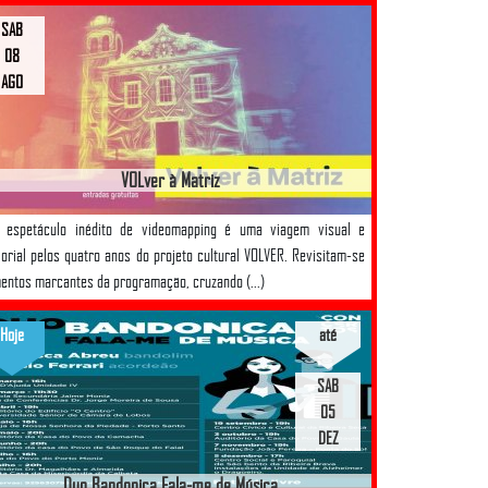
SAB
08
AGO
VOLver à Matriz
e espetáculo inédito de videomapping é uma viagem visual e
orial pelos quatro anos do projeto cultural VOLVER. Revisitam-se
ntos marcantes da programação, cruzando (...)
Hoje
até
SAB
05
DEZ
Duo Bandonica Fala-me de Música