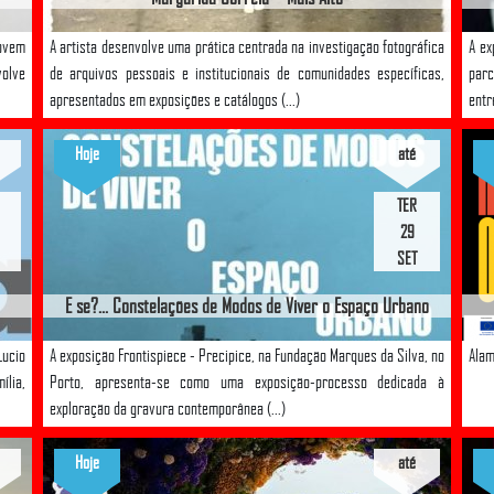
jovem
A artista desenvolve uma prática centrada na investigação fotográfica
A ex
olve
de arquivos pessoais e institucionais de comunidades específicas,
parc
apresentados em exposições e catálogos (...)
entr
Hoje
até
TER
29
SET
E se?... Constelações de Modos de Viver o Espaço Urbano
Lucio
A exposição Frontispiece - Precipice, na Fundação Marques da Silva, no
Alam
lia,
Porto, apresenta-se como uma exposição-processo dedicada à
exploração da gravura contemporânea (...)
Hoje
até