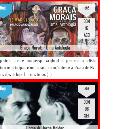
Hoje
até
DOM
16
AGO
Graça Morais - Uma Antologia
posição oferece uma perspetiva global do percurso da artista,
indo os principais eixos da sua produção desde a década de 1970
aos dias de hoje. Entre os temas (...)
Hoje
até
DOM
06
SET
Come di, Jorge Molder