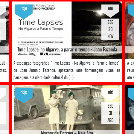
Hoje
até
SEG
30
NOV
Time Lapses: no Algarve, a parar o tempo - João Fazenda
1926-
A exposição fotográfica “Time Lapses - No Algarve, a Parar o Tempo”,
A ex
otes,
de João António Fazenda, apresenta uma homenagem visual às
reun
paisagens e à identidade cultural do (...)
até 
Hoje
até
SEG
31
AGO
Margarida Correia – Mais Alto