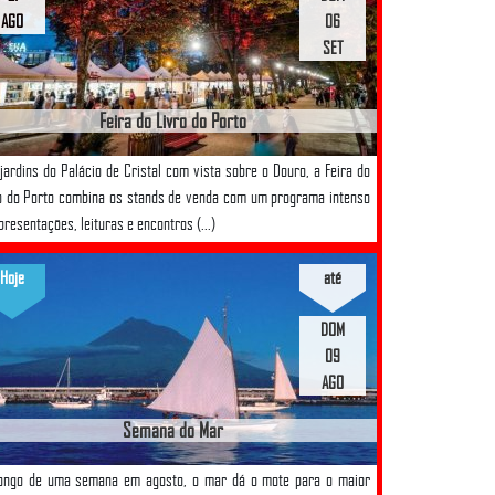
AGO
06
SET
Feira do Livro do Porto
jardins do Palácio de Cristal com vista sobre o Douro, a Feira do
o do Porto combina os stands de venda com um programa intenso
presentações, leituras e encontros (...)
Hoje
até
DOM
09
AGO
Semana do Mar
longo de uma semana em agosto, o mar dá o mote para o maior