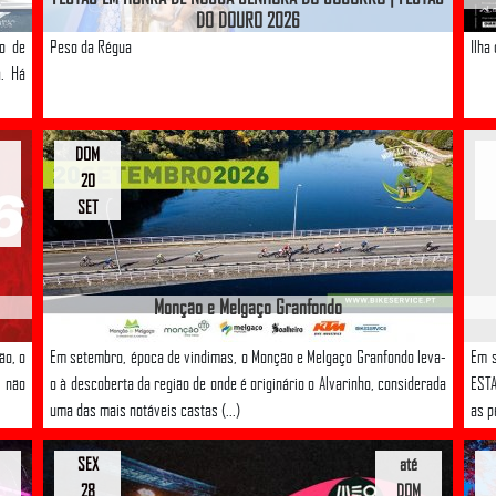
DO DOURO 2026
ro de
Peso da Régua
Ilha
a. Há
DOM
20
SET
Monção e Melgaço Granfondo
ão, o
Em setembro, época de vindimas, o Monção e Melgaço Granfondo leva-
Em s
 não
o à descoberta da região de onde é originário o Alvarinho, considerada
ESTA
uma das mais notáveis castas (...)
as p
SEX
até
28
DOM