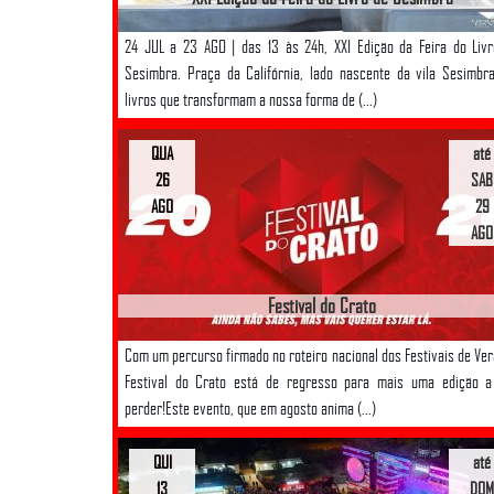
24 JUL a 23 AGO | das 13 às 24h, XXI Edição da Feira do Liv
Sesimbra. Praça da Califórnia, lado nascente da vila Sesimbr
livros que transformam a nossa forma de (...)
QUA
até
26
SAB
AGO
29
AGO
Festival do Crato
Com um percurso firmado no roteiro nacional dos Festivais de Ver
Festival do Crato está de regresso para mais uma edição a
perder!Este evento, que em agosto anima (...)
QUI
até
13
DOM