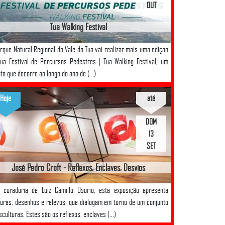
OUT
Tua Walking Festival
rque Natural Regional do Vale do Tua vai realizar mais uma edição
ua Festival de Percursos Pedestres | Tua Walking Festival, um
to que decorre ao longo do ano de (...)
Hoje
até
DOM
13
SET
José Pedro Croft - Reflexos, Enclaves, Desvios
 curadoria de Luiz Camillo Osorio, esta exposição apresenta
uras, desenhos e relevos, que dialogam em torno de um conjunto
sculturas. Estes são os reflexos, enclaves (...)