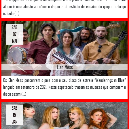
álbum é uma alusão ao número da porta do estúdio de ensaios do grupo, o abrigo
isolado (...)
SAB
07
MAI
Elan Mess
Os Elan Mess percorrem o país com o seu disco de estreia “Wanderings in Blue”
lançado em setembro de 2021. Neste espetáculo trazem as músicas que compõem o
disco assim (...)
SAB
15
JAN