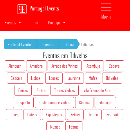
Portugal Events
Menu
Eventos
em
Portugal
Portugal Eventos
Eventos
Lisboa
Odivelas
Eventos em Odivelas
Alenquer
Amadora
Arruda dos Vinhos
Azambuja
Cadaval
Cascais
Lisboa
Loures
Lourinhã
Mafra
Odivelas
Oeiras
Sintra
Torres Vedras
Vila Franca de Xira
Desporto
Gastronomia e Vinhos
Cinema
Educação
Dança
Outros
Exposições
Feiras
Teatro
Festivais
Música
Festas