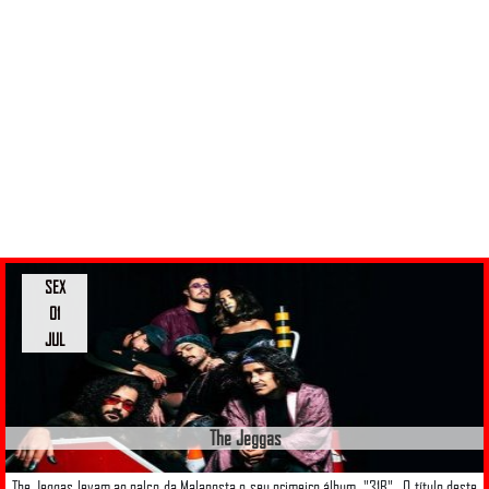
SEX
01
JUL
The Jeggas
The Jeggas levam ao palco da Malaposta o seu primeiro álbum, "31B" . O título deste