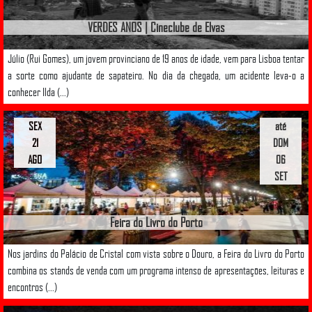
VERDES ANOS | Cineclube de Elvas
Júlio (Rui Gomes), um jovem provinciano de 19 anos de idade, vem para Lisboa tentar
a sorte como ajudante de sapateiro. No dia da chegada, um acidente leva-o a
conhecer Ilda (...)
SEX
até
21
DOM
AGO
06
SET
Feira do Livro do Porto
Nos jardins do Palácio de Cristal com vista sobre o Douro, a Feira do Livro do Porto
combina os stands de venda com um programa intenso de apresentações, leituras e
encontros (...)