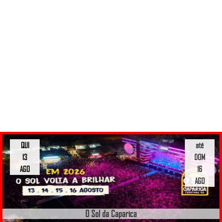
QUI
até
13
DOM
AGO
16
AGO
O Sol da Caparica