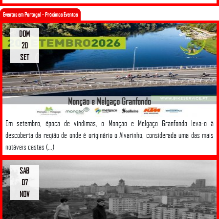
Eventos em Portugal - Próximos Eventos
DOM
20
SET
Monção e Melgaço Granfondo
Em setembro, época de vindimas, o Monção e Melgaço Granfondo leva-o à
descoberta da região de onde é originário o Alvarinho, considerada uma das mais
notáveis castas (...)
SAB
07
NOV