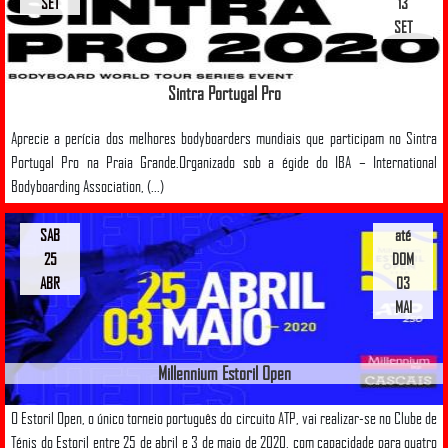
SET
13
SET
Sintra Portugal Pro
Aprecie a perícia dos melhores bodyboarders mundiais que participam no Sintra
Portugal Pro na Praia Grande.Organizado sob a égide do IBA – International
Bodyboarding Association, (...)
SAB
até
25
DOM
ABR
03
MAI
Millennium Estoril Open
O Estoril Open, o único torneio português do circuito ATP, vai realizar-se no Clube de
Ténis do Estoril entre 25 de abril e 3 de maio de 2020, com capacidade para quatro