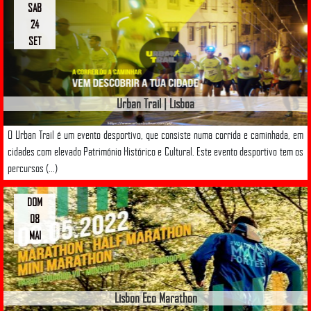
SAB
24
SET
Urban Trail | Lisboa
O Urban Trail é um evento desportivo, que consiste numa corrida e caminhada, em
cidades com elevado Património Histórico e Cultural. Este evento desportivo tem os
percursos (...)
DOM
08
MAI
Lisbon Eco Marathon