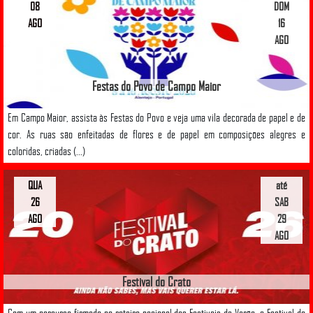
08
DOM
AGO
16
AGO
Festas do Povo de Campo Maior
Em Campo Maior, assista às Festas do Povo e veja uma vila decorada de papel e de
cor. As ruas são enfeitadas de flores e de papel em composições alegres e
coloridas, criadas (...)
QUA
até
26
SAB
AGO
29
AGO
Festival do Crato