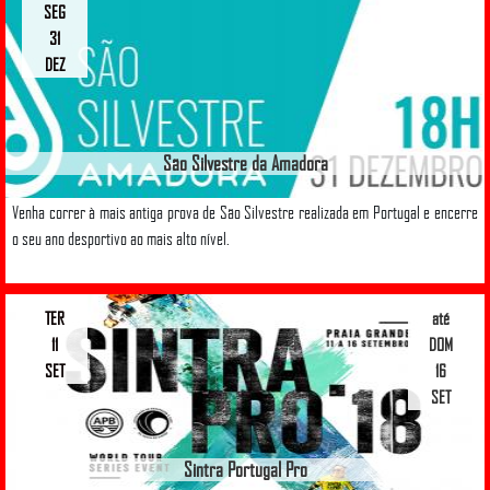
SEG
31
DEZ
São Silvestre da Amadora
Venha correr à mais antiga prova de São Silvestre realizada em Portugal e encerre
o seu ano desportivo ao mais alto nível.
TER
até
11
DOM
SET
16
SET
Sintra Portugal Pro