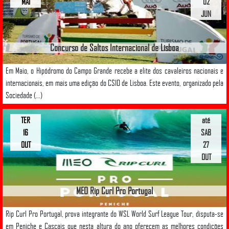
MAI
02
JUN
Concurso de Saltos Internacional de Lisboa
Em Maio, o Hipódromo do Campo Grande recebe a elite dos cavaleiros nacionais e
internacionais, em mais uma edição do CSIO de Lisboa. Este evento, organizado pela
Sociedade (...)
TER
até
16
SAB
OUT
27
OUT
MEO Rip Curl Pro Portugal
Rip Curl Pro Portugal, prova integrante do WSL World Surf League Tour, disputa-se
em Peniche e Cascais que nesta altura do ano oferecem as melhores condições