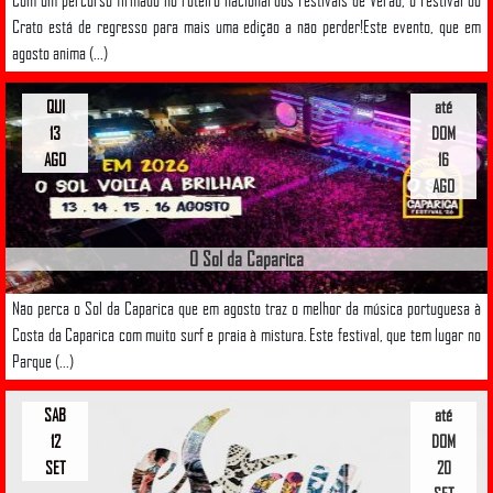
Com um percurso firmado no roteiro nacional dos Festivais de Verão, o Festival do
Crato está de regresso para mais uma edição a não perder!Este evento, que em
agosto anima (...)
QUI
até
13
DOM
AGO
16
AGO
O Sol da Caparica
Não perca o Sol da Caparica que em agosto traz o melhor da música portuguesa à
Costa da Caparica com muito surf e praia à mistura. Este festival, que tem lugar no
Parque (...)
SAB
até
12
DOM
SET
20