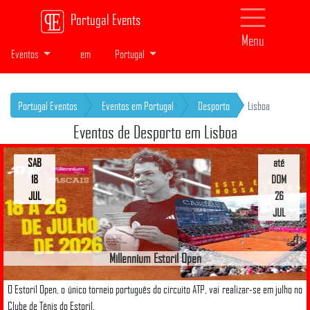
Portugal Events
Menu
Eventos
em
Portugal
Portugal Eventos
Eventos em Portugal
Desporto
Lisboa
Eventos de Desporto em Lisboa
SAB
até
18
DOM
JUL
26
JUL
Millennium Estoril Open
O Estoril Open, o único torneio português do circuito ATP, vai realizar-se em julho no
Clube de Ténis do Estoril.