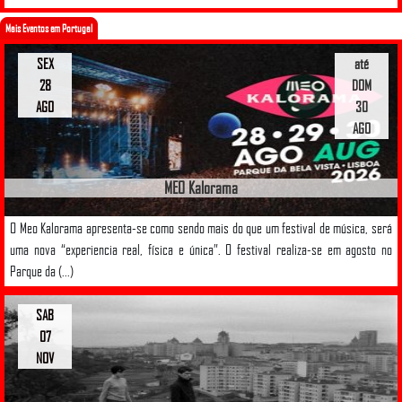
Mais Eventos em Portugal
SEX
até
28
DOM
AGO
30
AGO
MEO Kalorama
O Meo Kalorama apresenta-se como sendo mais do que um festival de música, será
uma nova “experiencia real, física e única”. O festival realiza-se em agosto no
Parque da (...)
SAB
07
NOV