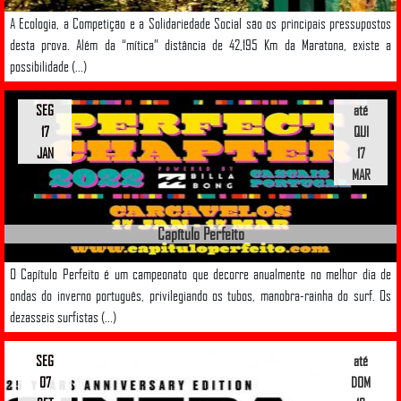
A Ecologia, a Competição e a Solidariedade Social são os principais pressupostos
desta prova. Além da “mítica” distância de 42,195 Km da Maratona, existe a
possibilidade (...)
SEG
até
17
QUI
JAN
17
MAR
Capítulo Perfeito
O Capítulo Perfeito é um campeonato que decorre anualmente no melhor dia de
ondas do inverno português, privilegiando os tubos, manobra-rainha do surf. Os
dezasseis surfistas (...)
SEG
até
07
DOM