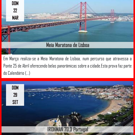
DOM
22
MAR
Meia Maratona de Lisboa
Em Março realiza-se a Meia Maratona de Lisboa, num percurso que atravessa a
Ponte 25 de Abril oferecendo belas panorâmicas sobre a cidade.Esta prova faz parte
do Calendário (...)
DOM
29
SET
IRONMAN 70.3 Portugal