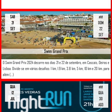
SAB
até
21
DOM
SET
22
SET
Swim Grand Prix
O Swim Grand Prix 2024 decorre nos dias 21 e 22 de setembro, em Cascais, Oeiras e
Lisboa. Divide-se em vários desafios: 1 km, 1.9 km, 3.8 km, 5 km, 10 km e 20 km, para
além (...)
QUA
até
12
QUA
JUL
30
AGO