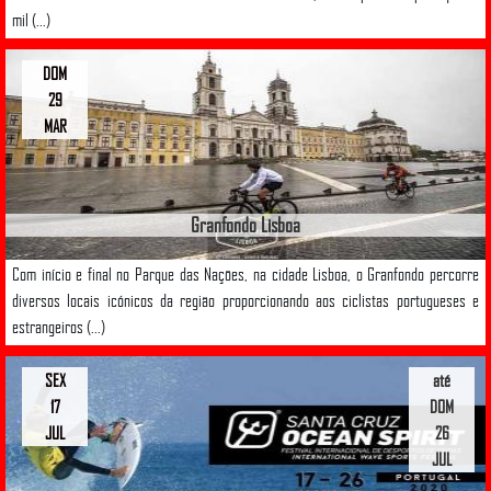
mil (...)
DOM
29
MAR
Granfondo Lisboa
Com início e final no Parque das Nações, na cidade Lisboa, o Granfondo percorre
diversos locais icónicos da região proporcionando aos ciclistas portugueses e
estrangeiros (...)
SEX
até
17
DOM
JUL
26
JUL