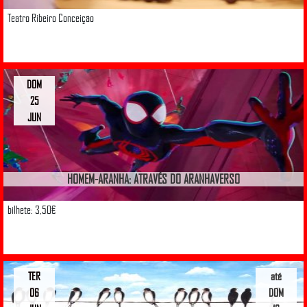
Teatro Ribeiro Conceição
DOM
25
JUN
HOMEM-ARANHA: ATRAVÉS DO ARANHAVERSO
bilhete: 3,50€
TER
até
06
DOM