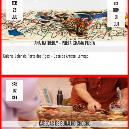
TER
até
25
DOM
JUL
01
OUT
ANA HATHERLY - POETA CHAMA POETA
Galeria Solar da Porta dos Figos – Casa do Artista, Lamego
SAB
02
SET
CABEÇAS DE BUGALHO CHOCHO