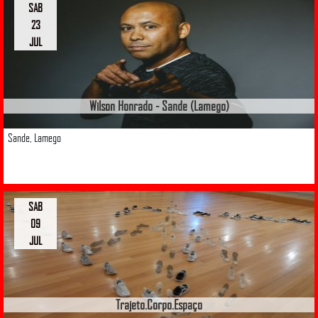
SAB
23
JUL
Wilson Honrado - Sande (Lamego)
Sande, Lamego
SAB
09
JUL
Trajeto.Corpo.Espaço