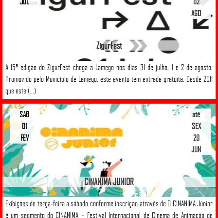
JUL
02
AGO
ZigurFest
A 15ª edição do ZigurFest chega a Lamego nos dias 31 de julho, 1 e 2 de agosto.
Promovido pelo Município de Lamego, este evento tem entrada gratuita. Desde 2011
que este (...)
SAB
até
01
SEX
FEV
20
JUN
CINANIMA JUNIOR
Exibições de terça-feira a sábado conforme inscrição através de O CINANIMA Júnior
é um segmento do CINANIMA – Festival Internacional de Cinema de Animação de