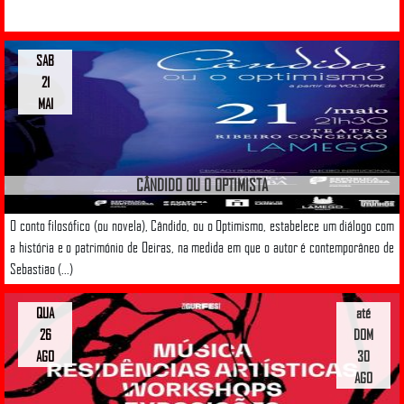
SAB
21
MAI
CÂNDIDO OU O OPTIMISTA
O conto filosófico (ou novela), Cândido, ou o Optimismo, estabelece um diálogo com
a história e o património de Oeiras, na medida em que o autor é contemporâneo de
Sebastião (...)
QUA
até
26
DOM
AGO
30
AGO