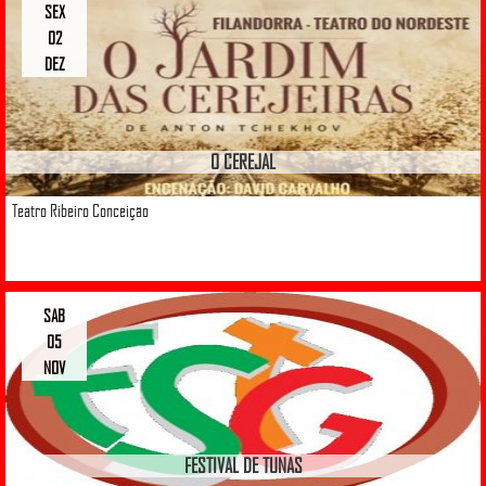
SEX
02
DEZ
O CEREJAL
Teatro Ribeiro Conceição
SAB
05
NOV
FESTIVAL DE TUNAS