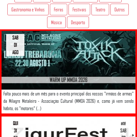
Gastronomia e Vinhos
Feiras
Festivais
Teatro
Outros
Música
Desporto
SAB
01
AGO
WARM UP MMOA 2026
Falta pouco mais de um mês para o evento principal dos nossos "irmãos de armas"
da Milagre Metaleiro - Associação Cultural (MMOA 2026) e, como já vem sendo
hábito, os "motores" (...)
QUI
até
31
SAB