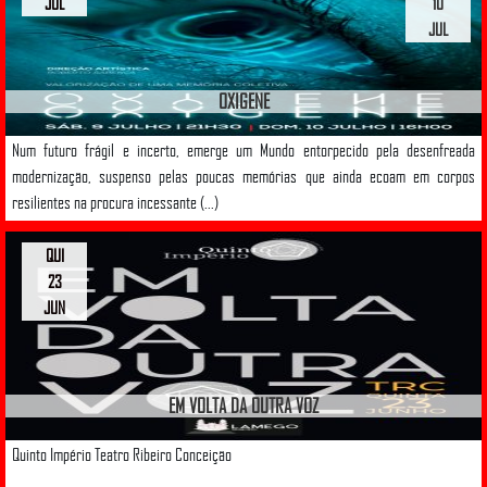
JUL
10
JUL
OXIGENE
Num futuro frágil e incerto, emerge um Mundo entorpecido pela desenfreada
modernização, suspenso pelas poucas memórias que ainda ecoam em corpos
resilientes na procura incessante (...)
QUI
23
JUN
EM VOLTA DA OUTRA VOZ
Quinto Império Teatro Ribeiro Conceição