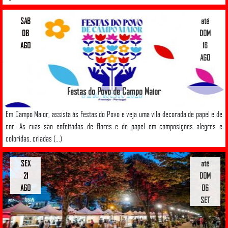
SAB
até
08
DOM
AGO
16
AGO
Festas do Povo de Campo Maior
Em Campo Maior, assista às Festas do Povo e veja uma vila decorada de papel e de
cor. As ruas são enfeitadas de flores e de papel em composições alegres e
coloridas, criadas (...)
SEX
até
21
DOM
AGO
06
SET