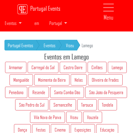
Portugal Events
Menu
Eventos
em
Portugal
Portugal Eventos
Eventos
Viseu
Lamego
Eventos em Lamego
Armamar
Carregal do Sal
Castro Daire
Cinfães
Lamego
Mangualde
Moimenta da Beira
Nelas
Oliveira de Frades
Penedono
Resende
Santa Comba Dão
São João da Pesqueira
São Pedro do Sul
Sernancelhe
Tarouca
Tondela
Vila Nova de Paiva
Viseu
Vouzela
Dança
Festas
Cinema
Exposições
Educação