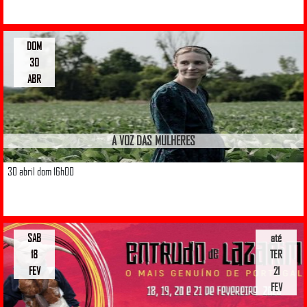
DOM
30
ABR
A VOZ DAS MULHERES
30 abril dom 16h00
SAB
até
18
TER
FEV
21
FEV