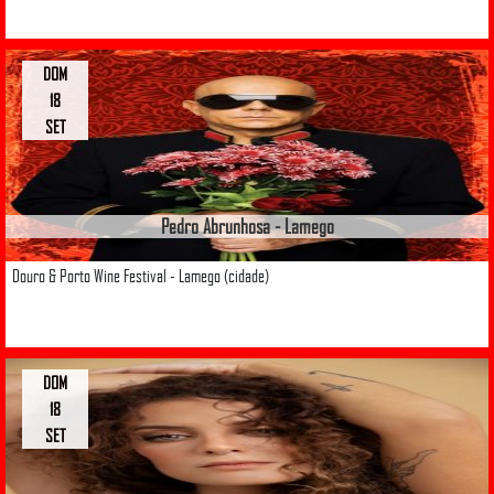
DOM
18
SET
Pedro Abrunhosa - Lamego
Douro & Porto Wine Festival - Lamego (cidade)
DOM
18
SET