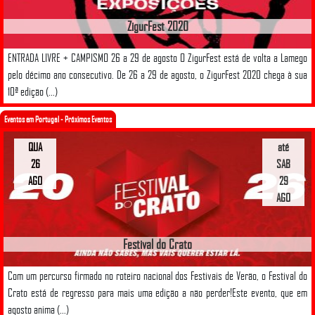
ZigurFest 2020
ENTRADA LIVRE + CAMPISMO 26 a 29 de agosto O ZigurFest está de volta a Lamego
pelo décimo ano consecutivo. De 26 a 29 de agosto, o ZigurFest 2020 chega à sua
10ª edição (...)
Eventos em Portugal - Próximos Eventos
QUA
até
26
SAB
AGO
29
AGO
Festival do Crato
Com um percurso firmado no roteiro nacional dos Festivais de Verão, o Festival do
Crato está de regresso para mais uma edição a não perder!Este evento, que em
agosto anima (...)