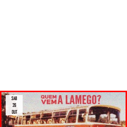
SAB
26
OUT