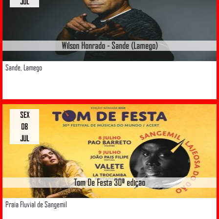
JUL
Wilson Honrado - Sande (Lamego)
Sande, Lamego
SEX
08
JUL
Tom De Festa 30ª edição
Praia Fluvial de Sangemil