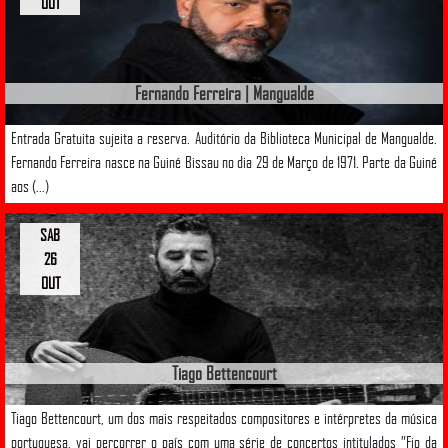
OUT
Fernando Ferreira | Mangualde
Entrada Gratuita sujeita a reserva. Auditório da Biblioteca Municipal de Mangualde.
Fernando Ferreira nasce na Guiné Bissau no dia 29 de Março de 1971. Parte da Guiné
aos (...)
SAB
26
OUT
Tiago Bettencourt
Tiago Bettencourt, um dos mais respeitados compositores e intérpretes da música
portuguesa, vai percorrer o país com uma série de concertos intitulados ”Fio da