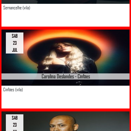
Sernancelhe (vila)
SAB
23
JUL
Carolina Deslandes - Cinfães
Cinfães (vila)
SAB
23