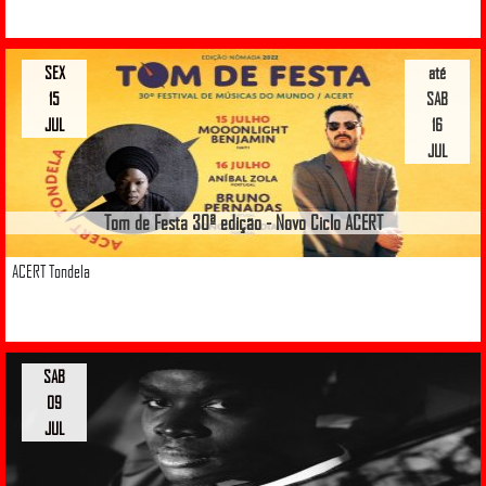
SEX
até
15
SAB
JUL
16
JUL
Tom de Festa 30ª edição - Novo Ciclo ACERT
ACERT Tondela
SAB
09
JUL