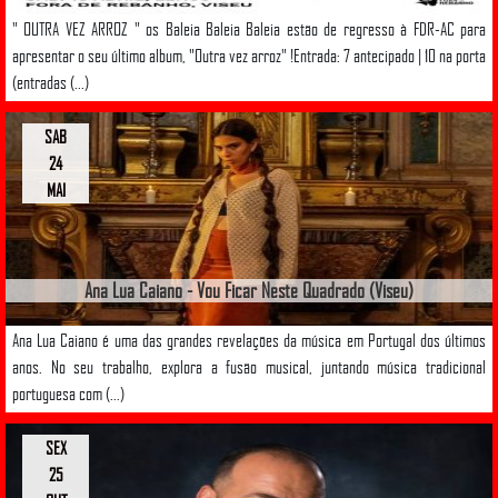
" OUTRA VEZ ARROZ " os Baleia Baleia Baleia estão de regresso à FDR-AC para
apresentar o seu último album, "Outra vez arroz" !Entrada: 7 antecipado | 10 na porta
(entradas (...)
SAB
24
MAI
Ana Lua Caiano - Vou Ficar Neste Quadrado (Viseu)
Ana Lua Caiano é uma das grandes revelações da música em Portugal dos últimos
anos. No seu trabalho, explora a fusão musical, juntando música tradicional
portuguesa com (...)
SEX
25