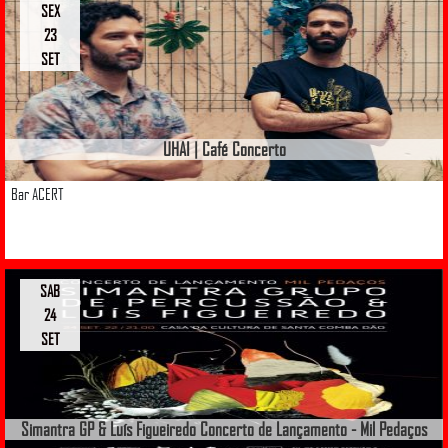
SEX
23
SET
UHAI | Café Concerto
Bar ACERT
SAB
24
SET
Simantra GP & Luís Figueiredo Concerto de Lançamento - Mil Pedaços