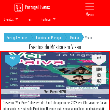
Portugal Events
Menu
Eventos
em
Portugal
Portugal Eventos
Eventos em Portugal
Música
Viseu
Eventos de Música em Viseu
Hoje
até
DOM
09
AGO
Ver Paiva 2026
O evento "Ver Paiva" decorre de 3 a 9 de agosto de 2026 em Vila Nova de Paiva,
integrando as Festas do Município. Durante esta semana, o público poderá assistir a