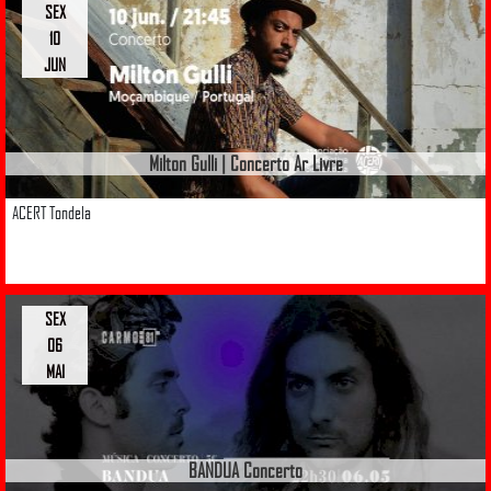
SEX
10
JUN
Milton Gulli | Concerto Ar Livre
ACERT Tondela
SEX
06
MAI
BANDUA Concerto