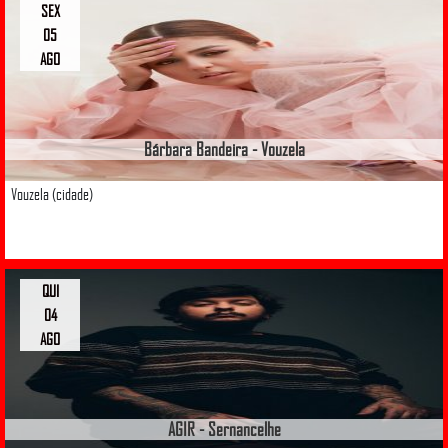
SEX
05
AGO
Bárbara Bandeira - Vouzela
Vouzela (cidade)
QUI
04
AGO
AGIR - Sernancelhe