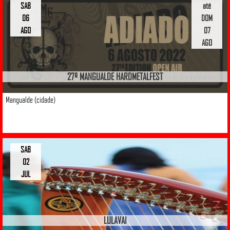
SAB
até
06
DOM
AGO
07
AGO
27º MANGUALDE HARDMETALFEST
Mangualde (cidade)
SAB
02
JUL
LULAVAI