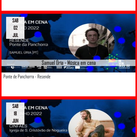
SAB
02
JUL
Samuel Úria - Música em cena
Ponte de Panchorra - Resende
SAB
18
JUN