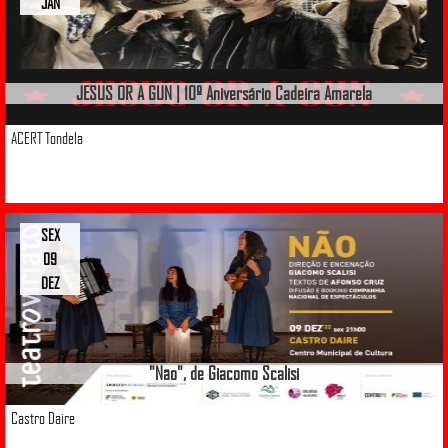
JAN
JESUS OR A GUN | 10º Aniversário Cadeira Amarela
ACERT Tondela
SEX
09
DEZ
"Não", de Giacomo Scalisi
Castro Daire