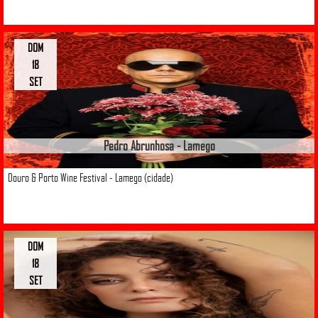
DOM
18
SET
Pedro Abrunhosa - Lamego
Douro & Porto Wine Festival - Lamego (cidade)
DOM
18
SET