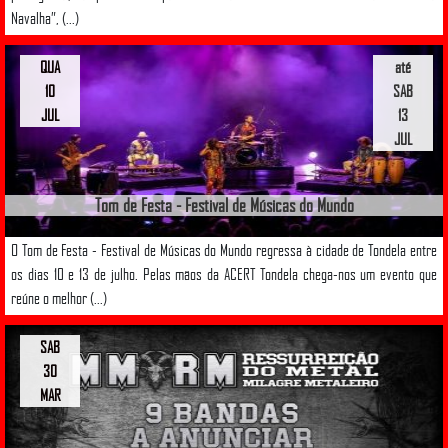
Navalha”, (...)
QUA
até
10
SAB
JUL
13
JUL
Tom de Festa - Festival de Músicas do Mundo
O Tom de Festa - Festival de Músicas do Mundo regressa à cidade de Tondela entre
os dias 10 e 13 de julho. Pelas mãos da ACERT Tondela chega-nos um evento que
reúne o melhor (...)
SAB
30
MAR