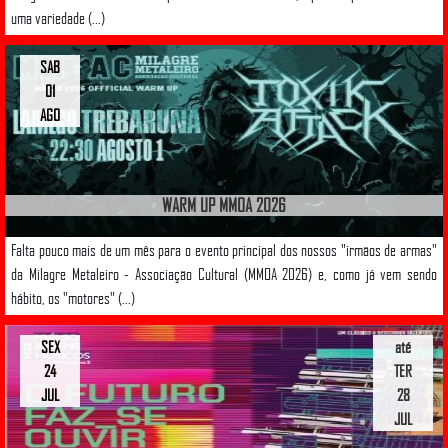
uma variedade (...)
SAB
01
AGO
WARM UP MMOA 2026
Falta pouco mais de um mês para o evento principal dos nossos "irmãos de armas"
da Milagre Metaleiro - Associação Cultural (MMOA 2026) e, como já vem sendo
hábito, os "motores" (...)
SEX
até
24
TER
JUL
28
JUL