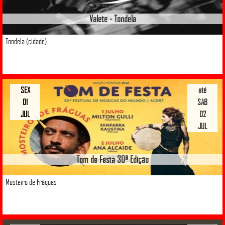
Valete - Tondela
Tondela (cidade)
SEX
até
01
SAB
JUL
02
JUL
Tom de Festa 30ª Edição
Mosteiro de Fráguas