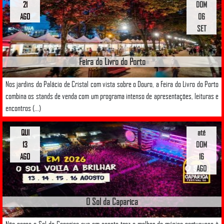
21
DOM
AGO
06
SET
Feira do Livro do Porto
Nos jardins do Palácio de Cristal com vista sobre o Douro, a Feira do Livro do Porto
combina os stands de venda com um programa intenso de apresentações, leituras e
encontros (...)
QUI
até
13
DOM
AGO
16
AGO
O Sol da Caparica