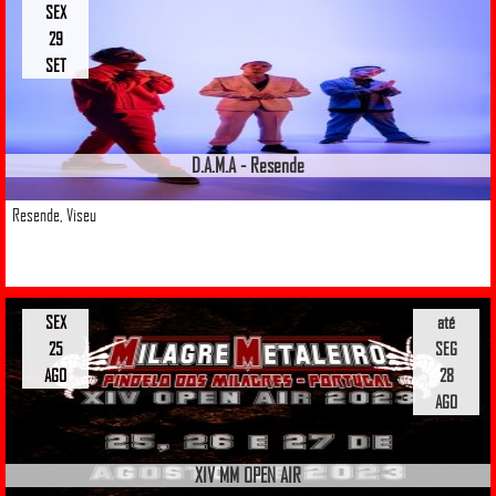
SEX
29
SET
D.A.M.A - Resende
Resende, Viseu
SEX
até
25
SEG
AGO
28
AGO
XIV MM OPEN AIR