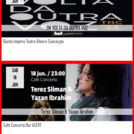
JUN
EM VOLTA DA OUTRA VOZ
Quinto Império Teatro Ribeiro Conceição
SAB
18
JUN
Terez Sliman & Yazan Ibrahim
Café Concerto Bar ACERT