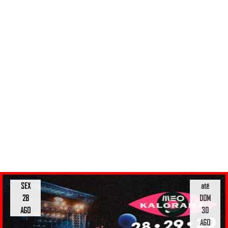
SEX
até
28
DOM
AGO
30
AGO