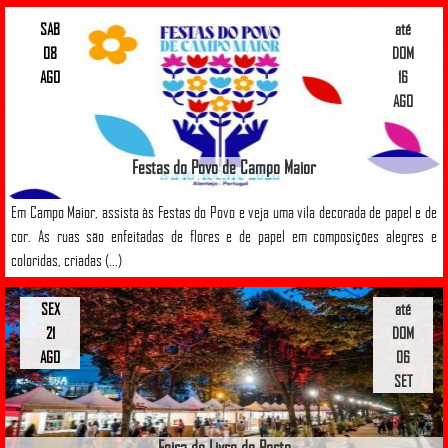
SAB
até
08
DOM
AGO
16
AGO
Festas do Povo de Campo Maior
Em Campo Maior, assista às Festas do Povo e veja uma vila decorada de papel e de
cor. As ruas são enfeitadas de flores e de papel em composições alegres e
coloridas, criadas (...)
SEX
até
21
DOM
AGO
06
SET
Feira do Livro do Porto