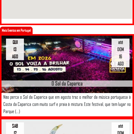
Mais Eventos em Portugal
QUI
até
13
DOM
AGO
16
AGO
O Sol da Caparica
Não perca o Sol da Caparica que em agosto traz o melhor da música portuguesa à
Costa da Caparica com muito surf e praia à mistura. Este festival, que tem lugar no
Parque (...)
SAB
até
12
DOM