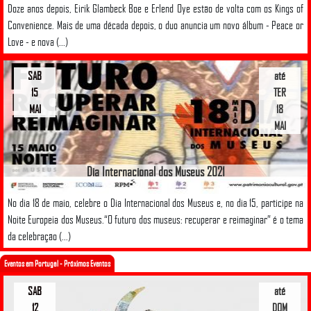
Doze anos depois, Eirik Glambeck Boe e Erlend Oye estão de volta com os Kings of
Convenience. Mais de uma década depois, o duo anuncia um novo álbum - Peace or
Love - e nova (...)
SAB
até
15
TER
MAI
18
MAI
Dia Internacional dos Museus 2021
No dia 18 de maio, celebre o Dia Internacional dos Museus e, no dia 15, participe na
Noite Europeia dos Museus.“O futuro dos museus: recuperar e reimaginar” é o tema
da celebração (...)
Eventos em Portugal - Próximos Eventos
SAB
até
12
DOM