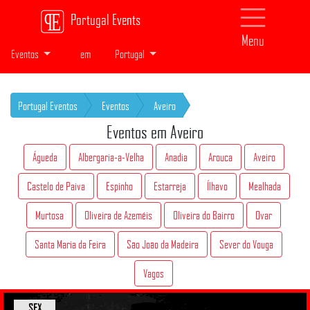
Portugal Events
Menu
Eventos
em
Portugal
Portugal Eventos
Eventos
Aveiro
Eventos em Aveiro
Águeda
Albergaria-a-Velha
Anadia
Arouca
Aveiro
Castelo de Paiva
Espinho
Estarreja
Ílhavo
Mealhada
Murtosa
Oliveira de Azeméis
Oliveira do Bairro
Ovar
Santa Maria da Feira
São João da Madeira
Sever do Vouga
Vagos
SEX