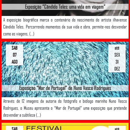
Exposição “Cândido Teles: uma vida em viagem”
A exposição biográfica marca o centenário do nascimento do artista ilhavense
Cândido Teles. Percorrendo momentos da sua vida e obra, permite-nos desvendar
como as viagens, (...)
SAB
até
07
SEX
AGO
31
DEZ
Exposição “Mar de Portugal” de Nuno Vasco Rodrigues
Através de 12 imagens da autoria do fotógrafo e biólogo marinho Nuno Vasco
Rodrigues, o Museu apresenta o “Mar de Portugal” uma exposição que pretende
desvendar a subtileza (...)
SAB
até