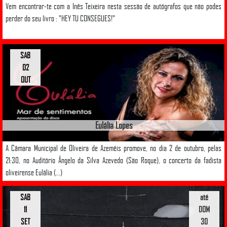
Vem encontrar-te com a Inês Teixeira nesta sessão de autógrafos que não podes
perder do seu livro : "HEY TU CONSEGUES!"
SAB
02
OUT
Eulália Lopes
A Câmara Municipal de Oliveira de Azeméis promove, no dia 2 de outubro, pelas
21:30, no Auditório Ângelo da Silva Azevedo (São Roque), o concerto da fadista
oliveirense Eulália (...)
SAB
até
11
DOM
SET
30