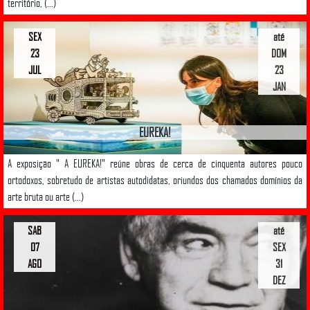
território, (...)
SEX
até
23
DOM
JUL
23
JAN
EUREKA!
A exposição " A EUREKA!" reúne obras de cerca de cinquenta autores pouco
ortodoxos, sobretudo de artistas autodidatas, oriundos dos chamados domínios da
arte bruta ou arte (...)
SAB
até
07
SEX
AGO
31
DEZ