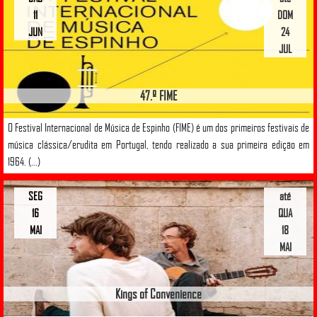
11
DOM
JUN
24
JUL
47.º FIME
O Festival Internacional de Música de Espinho (FIME) é um dos primeiros festivais de
música clássica/erudita em Portugal, tendo realizado a sua primeira edição em
1964. (...)
SEG
até
16
QUA
MAI
18
MAI
Kings of Convenience