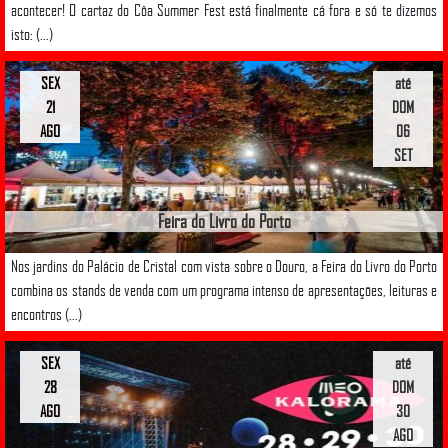
acontecer! O cartaz do Côa Summer Fest está finalmente cá fora e só te dizemos
isto: (...)
SEX
até
21
DOM
AGO
06
SET
Feira do Livro do Porto
Nos jardins do Palácio de Cristal com vista sobre o Douro, a Feira do Livro do Porto
combina os stands de venda com um programa intenso de apresentações, leituras e
encontros (...)
SEX
até
28
DOM
AGO
30
AGO