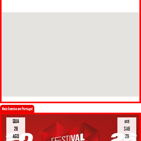
Mais Eventos em Portugal
QUA
até
26
SAB
AGO
29