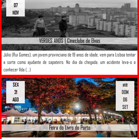
07
NOV
VERDES ANOS | Cineclube de Elvas
Júlio (Rui Gomes), um jovem provinciano de 19 anos de idade, vem para Lisboa tentar
a sorte como ajudante de sapateiro. No dia da chegada, um acidente leva-o a
conhecer Ilda (...)
SEX
até
21
DOM
AGO
06
SET
Feira do Livro do Porto