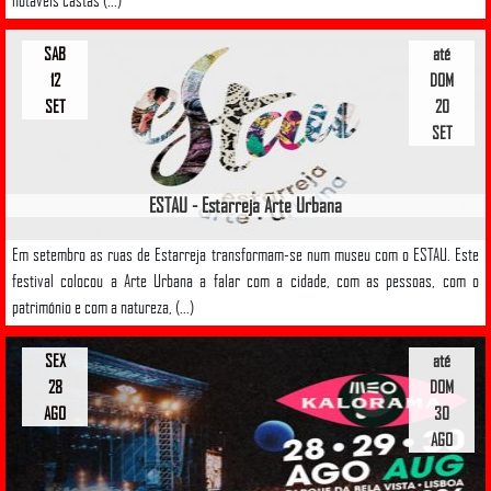
SAB
até
12
DOM
SET
20
SET
ESTAU - Estarreja Arte Urbana
Em setembro as ruas de Estarreja transformam-se num museu com o ESTAU. Este
festival colocou a Arte Urbana a falar com a cidade, com as pessoas, com o
património e com a natureza, (...)
SEX
até
28
DOM
AGO
30
AGO