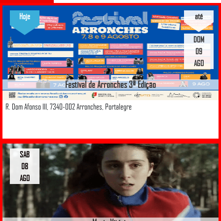
Hoje
até
DOM
09
AGO
Festival de Arronches 3ª Edição
R. Dom Afonso III, 7340-002 Arronches, Portalegre
SAB
08
AGO