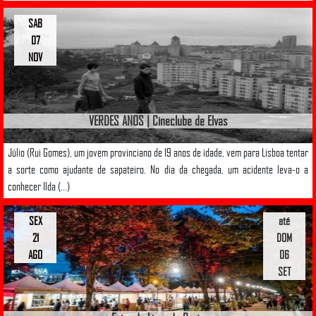
SAB
07
NOV
VERDES ANOS | Cineclube de Elvas
Júlio (Rui Gomes), um jovem provinciano de 19 anos de idade, vem para Lisboa tentar
a sorte como ajudante de sapateiro. No dia da chegada, um acidente leva-o a
conhecer Ilda (...)
SEX
até
21
DOM
AGO
06
SET