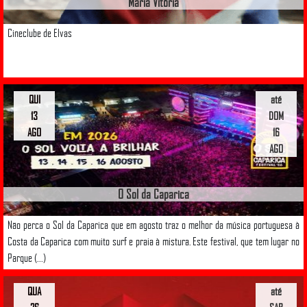
Maria Vitória
Cineclube de Elvas
QUI
até
13
DOM
AGO
16
AGO
O Sol da Caparica
Não perca o Sol da Caparica que em agosto traz o melhor da música portuguesa à
Costa da Caparica com muito surf e praia à mistura. Este festival, que tem lugar no
Parque (...)
QUA
até