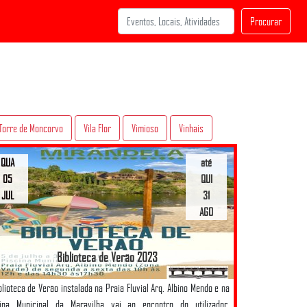
Procurar
Torre de Moncorvo
Vila Flor
Vimioso
Vinhais
QUA
até
05
QUI
JUL
31
AGO
Biblioteca de Verão 2023
blioteca de Verão instalada na Praia Fluvial Arq. Albino Mendo e na
cina Municipal da Maravilha vai ao encontro do utilizador,