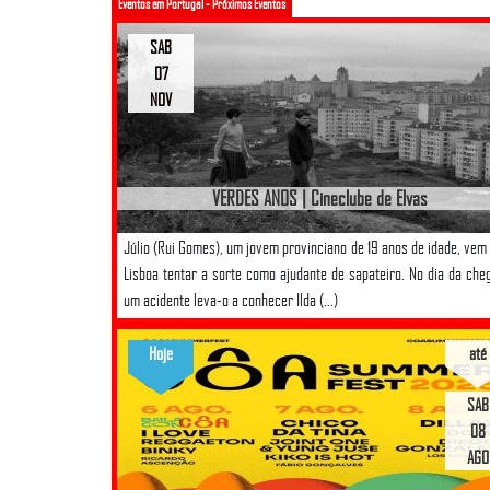
Eventos em Portugal - Próximos Eventos
SAB
07
NOV
VERDES ANOS | Cineclube de Elvas
Júlio (Rui Gomes), um jovem provinciano de 19 anos de idade, vem
Lisboa tentar a sorte como ajudante de sapateiro. No dia da che
um acidente leva-o a conhecer Ilda (...)
Hoje
até
SAB
08
AGO