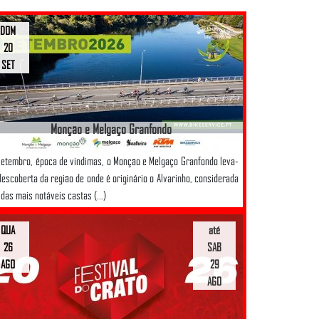
DOM
20
SET
Monção e Melgaço Granfondo
etembro, época de vindimas, o Monção e Melgaço Granfondo leva-
descoberta da região de onde é originário o Alvarinho, considerada
das mais notáveis castas (...)
QUA
até
26
SAB
AGO
29
AGO