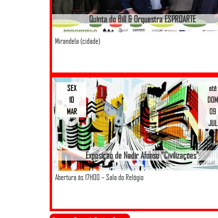
Quinta do Bill & Orquestra ESPROARTE
Mirandela (cidade)
SEX
até
10
DOM
MAR
09
JUL
Exposição de Nadir Afonso "Civilizações"
Abertura às 17H00 – Sala do Relógio