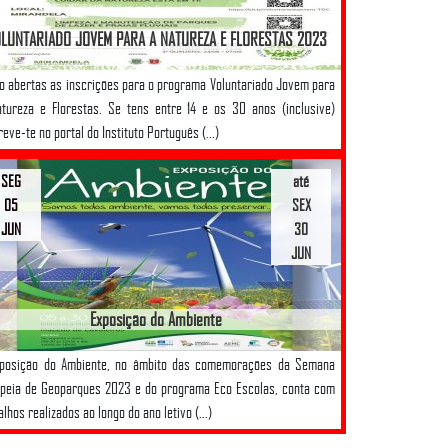
LUNTARIADO JOVEM PARA A NATUREZA E FLORESTAS 2023
o abertas as inscrições para o programa Voluntariado Jovem para
tureza e Florestas. Se tens entre 14 e os 30 anos (inclusive)
reve-te no portal do Instituto Português (...)
SEG
até
05
SEX
JUN
30
JUN
Exposição do Ambiente
xposição do Ambiente, no âmbito das comemorações da Semana
peia de Geoparques 2023 e do programa Eco Escolas, conta com
alhos realizados ao longo do ano letivo (...)