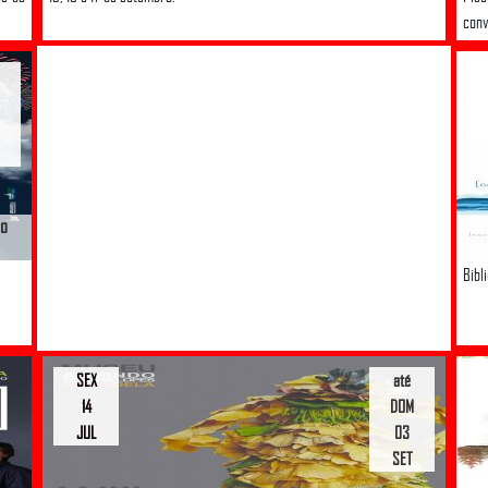
conv
do
Bibl
SEX
até
14
DOM
JUL
03
SET