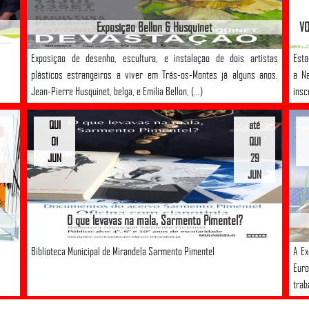
Exposição Bellon & Husquinet
VO
Exposição de desenho, escultura, e instalação de dois artistas
Estã
plásticos estrangeiros a viver em Trás-os-Montes já alguns anos.
a Na
Jean-Pierre Husquinet, belga, e Emilia Bellon, (...)
insc
QUI
até
01
QUI
JUN
29
JUN
O que levavas na mala, Sarmento Pimentel?
Biblioteca Municipal de Mirandela Sarmento Pimentel
A E
Euro
trab