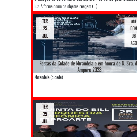
luz. A forma como os objetos reagem (...)
TER
até
25
DOM
JUL
06
AGO
Festas da Cidade de Mirandela e em honra de N. Sra. 
Amparo 2023
Mirandela (cidade)
TER
25
JUL