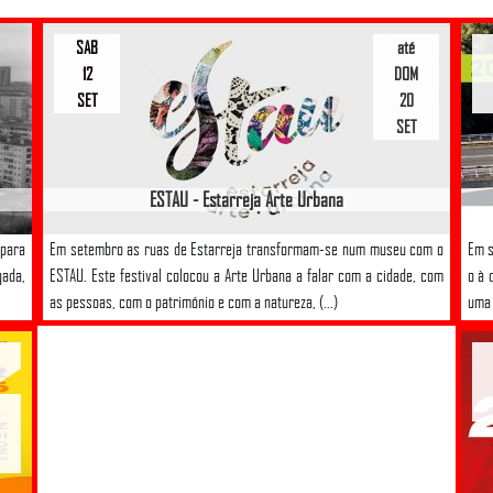
SAB
até
12
DOM
SET
20
SET
ESTAU - Estarreja Arte Urbana
 para
Em setembro as ruas de Estarreja transformam-se num museu com o
Em s
gada,
ESTAU. Este festival colocou a Arte Urbana a falar com a cidade, com
o à 
as pessoas, com o património e com a natureza, (...)
uma 