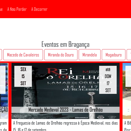
ue
A Não Perder
A Decorrer
Eventos em Bragança
Macedo de Cavaleiros
Miranda do Douro
Mirandela
Mogadouro
SEX
até
15
DOM
SET
17
SET
LEÇÃO
Mercado Medieval 2023 - Lamas de Orelhão
egram
A Freguesia de Lamas de Orelhão regressa à Época Medieval, nos dias
A Bi
es da
15, 16 e 17 de setembro.
Pis