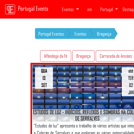
Portugal Events
Eventos
em
Portugal
Destaq
Portugal Eventos
Eventos
Bragança
Alfândega da Fé
Bragança
Carrazeda de Ansiães
QUA
até
13
TER
SET
02
JAN
ESTUDOS DE LUZ - INDÍCIOS, REFLEXOS E SOMBRAS NA CO
DE SERRALVES
"Estudos de luz" apresenta o trabalho de vários artistas que int
a Coleção de Serralves e que exploram as várias potencialidad