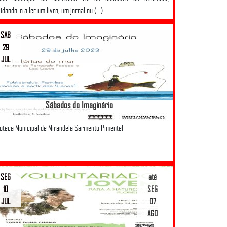
idando-o a ler um livro, um jornal ou (...)
SAB
29
JUL
Sábados do Imaginário
ioteca Municipal de Mirandela Sarmento Pimentel
SEG
até
10
SEG
JUL
07
AGO