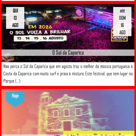
QUI
até
13
DOM
AGO
16
AGO
O Sol da Caparica
Não perca o Sol da Caparica que em agosto traz o melhor da música portuguesa à
Costa da Caparica com muito surf e praia à mistura. Este festival, que tem lugar no
Parque (...)
Hoje