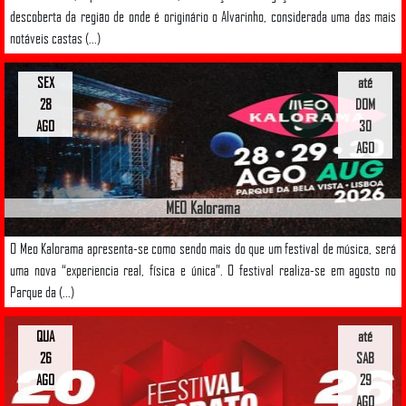
descoberta da região de onde é originário o Alvarinho, considerada uma das mais
notáveis castas (...)
SEX
até
28
DOM
AGO
30
AGO
MEO Kalorama
O Meo Kalorama apresenta-se como sendo mais do que um festival de música, será
uma nova “experiencia real, física e única”. O festival realiza-se em agosto no
Parque da (...)
QUA
até
26
SAB
AGO
29
AGO