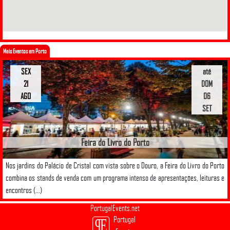
Mais Eventos em Porto
SEX
até
21
DOM
AGO
06
SET
Feira do Livro do Porto
Nos jardins do Palácio de Cristal com vista sobre o Douro, a Feira do Livro do Porto
combina os stands de venda com um programa intenso de apresentações, leituras e
encontros (...)
PortugalEvents.net
Portugal