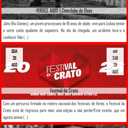
VERDES ANOS | Cineclube de Elvas
Júlio (Rui Gomes), um jovem provinciano de 19 anos de idade, vem para Lisboa tentar
a sorte como ajudante de sapateiro. No dia da chegada, um acidente leva-o a
conhecer Ilda (...)
QUA
até
26
SAB
AGO
29
AGO
Festival do Crato
Com um percurso firmado no roteiro nacional dos Festivais de Verão, o Festival do
Crato está de regresso para mais uma edição a não perder!Este evento, que em
agosto anima (...)