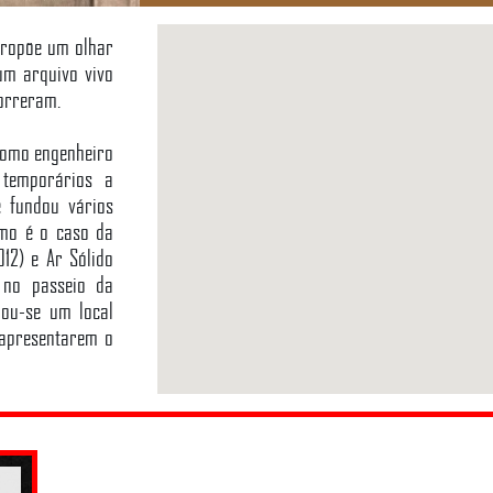
propõe um olhar
um arquivo vivo
correram.
 como engenheiro
s temporários a
e fundou vários
omo é o caso da
12) e Ar Sólido
o no passeio da
nou-se um local
 apresentarem o