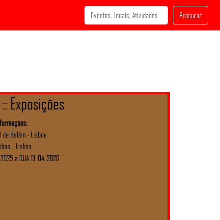
Procurar
 :: Exposições
nformações:
l de Belém - Lisboa
sboa - Lisboa
-2025 a QUA 01-04-2026