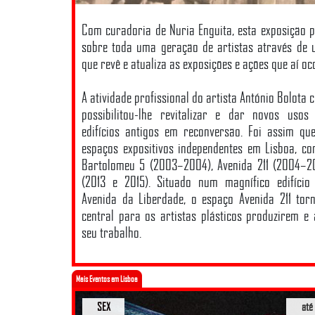
Com curadoria de Nuria Enguita, esta exposição 
sobre toda uma geração de artistas através de 
que revê e atualiza as exposições e ações que aí o
A atividade profissional do artista António Bolota
possibilitou-lhe revitalizar e dar novos uso
edifícios antigos em reconversão. Foi assim qu
espaços expositivos independentes em Lisboa, c
Bartolomeu 5 (2003–2004), Avenida 211 (2004–20
(2013 e 2015). Situado num magnífico edifíci
Avenida da Liberdade, o espaço Avenida 211 tor
central para os artistas plásticos produzirem e
seu trabalho.
Mais Eventos em Lisboa
SEX
até