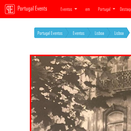
Portugal Events
Eventos
em
Portugal
Destaq
Portugal Eventos
Eventos
Lisboa
Lisboa