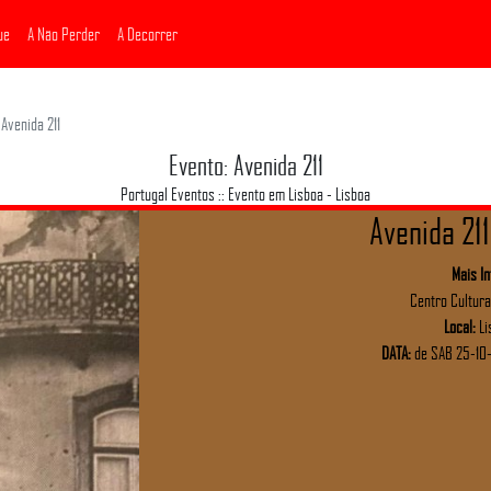
ue
A Não Perder
A Decorrer
Avenida 211
Evento: Avenida 211
Portugal Eventos :: Evento em Lisboa - Lisboa
Avenida 211
Mais I
Centro Cultura
Local:
Li
DATA:
de SAB 25-10