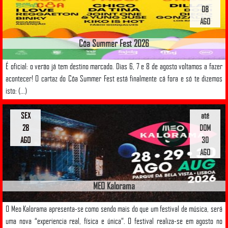
08
AGO
Côa Summer Fest 2026
É oficial: o verão já tem destino marcado. Dias 6, 7 e 8 de agosto voltamos a fazer
acontecer! O cartaz do Côa Summer Fest está finalmente cá fora e só te dizemos
isto: (...)
SEX
até
28
DOM
AGO
30
AGO
MEO Kalorama
O Meo Kalorama apresenta-se como sendo mais do que um festival de música, será
uma nova “experiencia real, física e única”. O festival realiza-se em agosto no