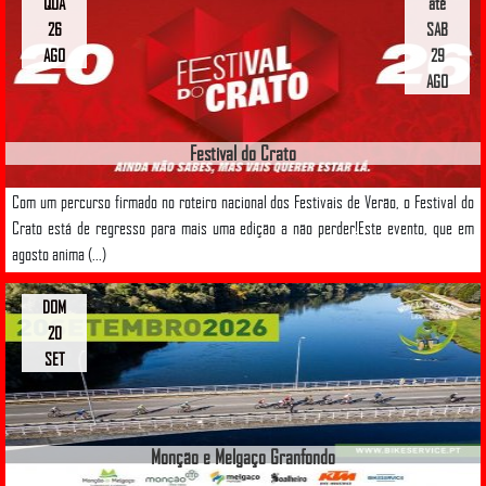
QUA
até
26
SAB
AGO
29
AGO
Festival do Crato
Com um percurso firmado no roteiro nacional dos Festivais de Verão, o Festival do
Crato está de regresso para mais uma edição a não perder!Este evento, que em
agosto anima (...)
DOM
20
SET
Monção e Melgaço Granfondo