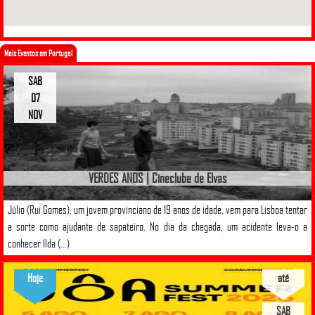
Mais Eventos em Portugal
SAB
07
NOV
VERDES ANOS | Cineclube de Elvas
Júlio (Rui Gomes), um jovem provinciano de 19 anos de idade, vem para Lisboa tentar
a sorte como ajudante de sapateiro. No dia da chegada, um acidente leva-o a
conhecer Ilda (...)
Hoje
até
SAB