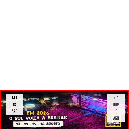
QUI
até
13
DOM
AGO
16
AGO