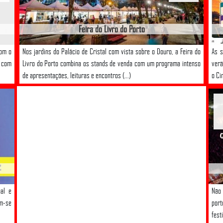
Feira do Livro do Porto
com o
Nos jardins do Palácio de Cristal com vista sobre o Douro, a Feira do
As s
, com
Livro do Porto combina os stands de venda com um programa intenso
verã
de apresentações, leituras e encontros (...)
o Ci
al e
Não 
am-se
port
fest