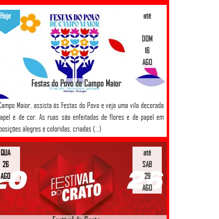
Hoje
até
DOM
16
AGO
Festas do Povo de Campo Maior
ampo Maior, assista às Festas do Povo e veja uma vila decorada
apel e de cor. As ruas são enfeitadas de flores e de papel em
osições alegres e coloridas, criadas (...)
QUA
até
26
SAB
AGO
29
AGO