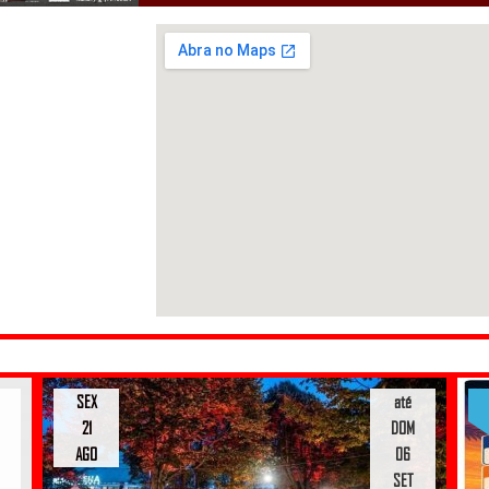
SEX
até
21
DOM
AGO
06
SET