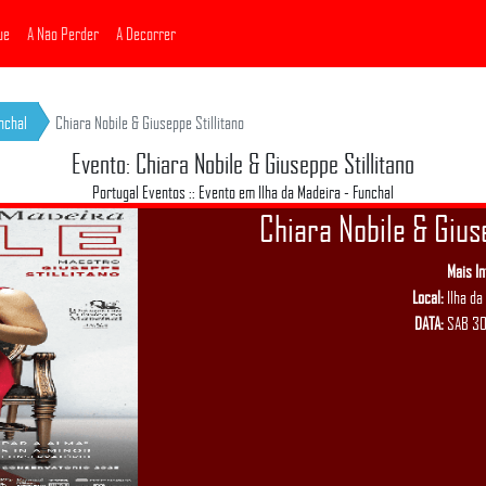
ue
A Não Perder
A Decorrer
nchal
Chiara Nobile & Giuseppe Stillitano
Evento: Chiara Nobile & Giuseppe Stillitano
Portugal Eventos :: Evento em Ilha da Madeira - Funchal
Chiara Nobile & Giuse
Mais I
Local:
Ilha da
DATA:
SAB 30