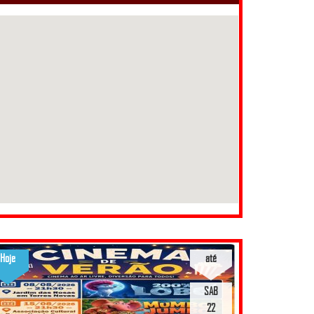
Hoje
até
SAB
22