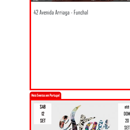
42 Avenida Arriaga - Funchal
Mais Eventos em Portugal
SAB
até
12
DOM
SET
20
SET