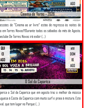
AGO
Cinema de Verão - 2026
essões de "Cinema ao ar livre" estão de regresso às noites de
o em Torres Novas!!!Durante todos os sábados do mês de Agosto,
neclube De Torres Novas irá exibir (...)
QUI
até
13
DOM
AGO
16
AGO
O Sol da Caparica
perca o Sol da Caparica que em agosto traz o melhor da música
uguesa à Costa da Caparica com muito surf e praia à mistura. Este
ival, que tem lugar no Parque (...)