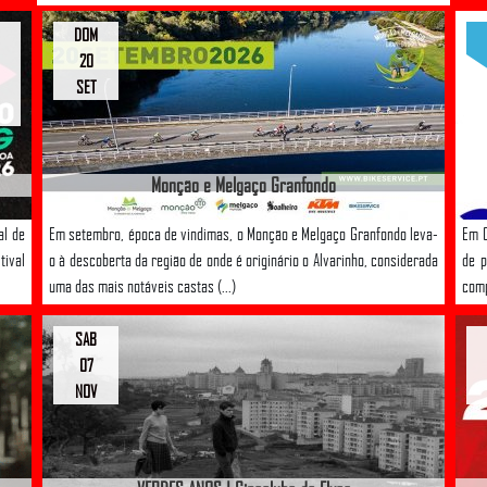
DOM
20
SET
Monção e Melgaço Granfondo
al de
Em setembro, época de vindimas, o Monção e Melgaço Granfondo leva-
Em C
tival
o à descoberta da região de onde é originário o Alvarinho, considerada
de p
uma das mais notáveis castas (...)
comp
SAB
07
NOV