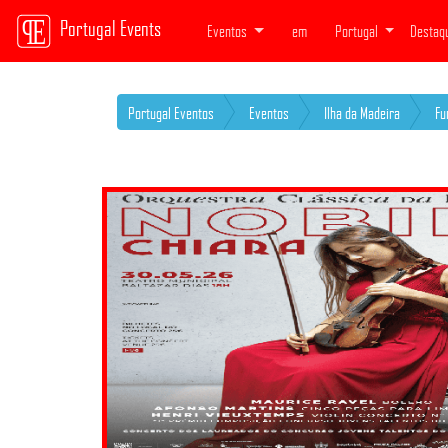
Portugal Events
Eventos
em
Portugal
Destaq
Portugal Eventos
Eventos
Ilha da Madeira
Fu