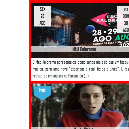
SEX
até
28
DOM
AGO
30
AGO
MEO Kalorama
O Meo Kalorama apresenta-se como sendo mais do que um festiv
música, será uma nova “experiencia real, física e única”. O fes
realiza-se em agosto no Parque da (...)
Hoje