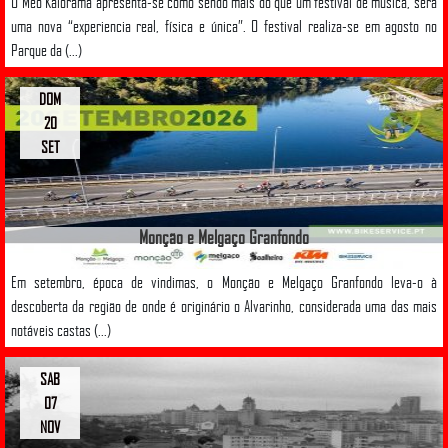
O Meo Kalorama apresenta-se como sendo mais do que um festival de música, será
uma nova “experiencia real, física e única”. O festival realiza-se em agosto no
Parque da (...)
DOM
20
SET
Monção e Melgaço Granfondo
Em setembro, época de vindimas, o Monção e Melgaço Granfondo leva-o à
descoberta da região de onde é originário o Alvarinho, considerada uma das mais
notáveis castas (...)
SAB
07
NOV