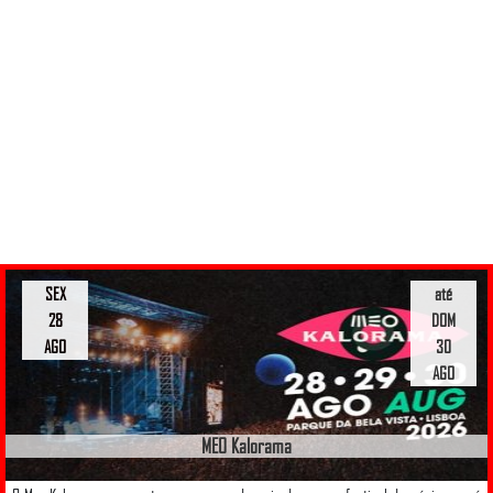
SEX
até
28
DOM
AGO
30
AGO
MEO Kalorama