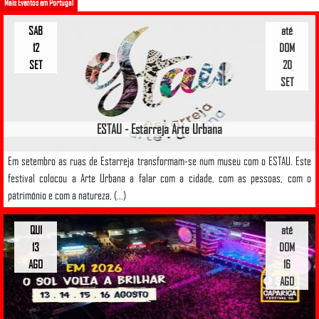
Mais Eventos em Portugal
SAB
até
12
DOM
SET
20
SET
ESTAU - Estarreja Arte Urbana
Em setembro as ruas de Estarreja transformam-se num museu com o ESTAU. Este
festival colocou a Arte Urbana a falar com a cidade, com as pessoas, com o
património e com a natureza, (...)
QUI
até
13
DOM
AGO
16
AGO