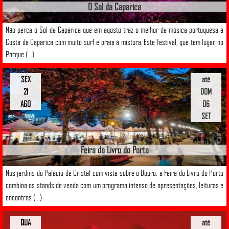
O Sol da Caparica
Não perca o Sol da Caparica que em agosto traz o melhor da música portuguesa à
Costa da Caparica com muito surf e praia à mistura. Este festival, que tem lugar no
Parque (...)
SEX
até
21
DOM
AGO
06
SET
Feira do Livro do Porto
Nos jardins do Palácio de Cristal com vista sobre o Douro, a Feira do Livro do Porto
combina os stands de venda com um programa intenso de apresentações, leituras e
encontros (...)
QUA
até