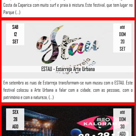
Costa da Caparica com muito surf e praia à mistura. Este festival, que tem lugar no
Parque (...)
SAB
até
12
DOM
SET
20
SET
ESTAU - Estarreja Arte Urbana
Em setembro as ruas de Estarreja transformam-se num museu com o ESTAU. Este
festival colocou a Arte Urbana a falar com a cidade, com as pessoas, com o
património e com a natureza, (...)
SEX
até
28
DOM
AGO
30
AGO