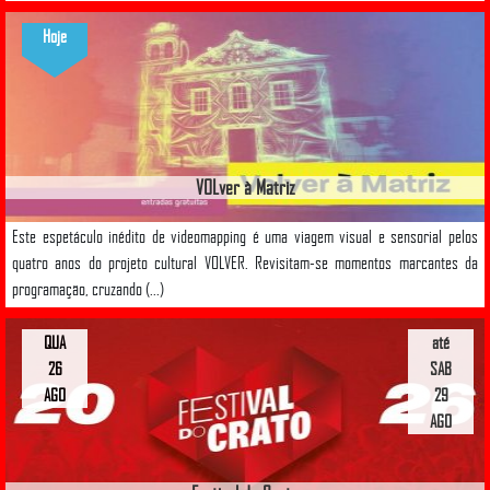
Hoje
VOLver à Matriz
Este espetáculo inédito de videomapping é uma viagem visual e sensorial pelos
quatro anos do projeto cultural VOLVER. Revisitam-se momentos marcantes da
programação, cruzando (...)
QUA
até
26
SAB
AGO
29
AGO