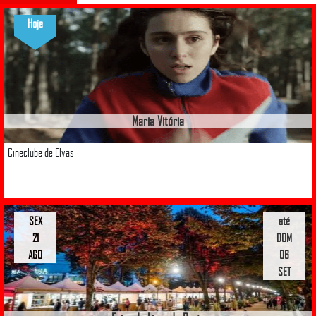
Hoje
Maria Vitória
Cineclube de Elvas
SEX
até
21
DOM
AGO
06
SET