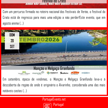
Festival do Crato
Com um percurso firmado no roteiro nacional dos Festivais de Verão, o Festival do
Crato está de regresso para mais uma edição a não perder!Este evento, que em
agosto anima (...)
DOM
20
SET
Monção e Melgaço Granfondo
Em setembro, época de vindimas, o Monção e Melgaço Granfondo leva-o à
descoberta da região de onde é originário o Alvarinho, considerada uma das mais
notáveis castas (...)
PortugalEvents.net
Portugal