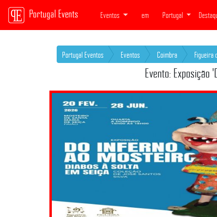
Portugal Events
Eventos
em
Portugal
Destaq
Portugal Eventos
Eventos
Coimbra
Figueira 
Evento: Exposição '