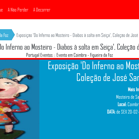
ue
A Não Perder
A Decorrer
da Foz
Exposição 'Do Inferno ao Mosteiro - Diabos à solta em Seiça', Coleção de José
Do Inferno ao Mosteiro - Diabos à solta em Seiça', Coleção 
Portugal Eventos :: Evento em Coimbra - Figueira da Foz
Exposição 'Do Inferno ao Most
Coleção de José San
Mais I
Mosteiro de Sa
Local:
Coimbra
DATA:
de SEX 20-02