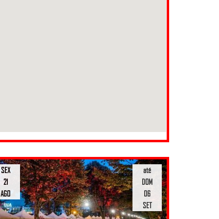
SEX
até
21
DOM
AGO
06
SET