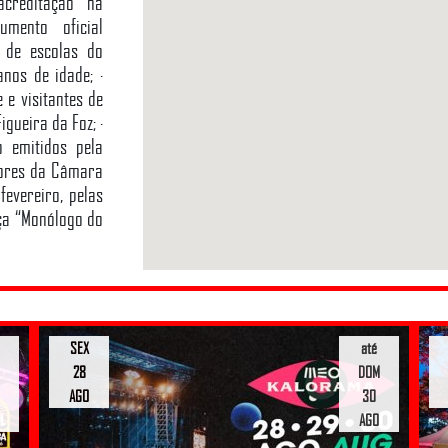
acreditação na
umento oficial
s de escolas do
anos de idade; ·
e visitantes de
gueira da Foz; ·
o emitidos pela
dores da Câmara
fevereiro, pelas
ça “Monólogo do
SEX
até
28
DOM
AGO
30
AGO