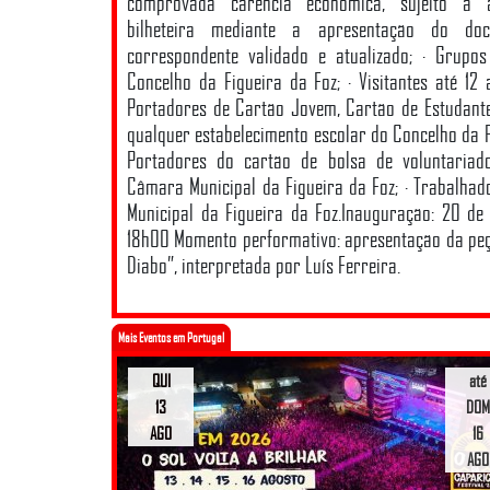
comprovada carência económica, sujeito a 
bilheteira mediante a apresentação do doc
correspondente validado e atualizado; · Grupo
Concelho da Figueira da Foz; · Visitantes até 12 
Portadores de Cartão Jovem, Cartão de Estudante 
qualquer estabelecimento escolar do Concelho da Fi
Portadores do cartão de bolsa de voluntariad
Câmara Municipal da Figueira da Foz; · Trabalha
Municipal da Figueira da Foz.Inauguração: 20 de 
18h00 Momento performativo: apresentação da pe
Diabo”, interpretada por Luís Ferreira.
Mais Eventos em Portugal
QUI
até
13
DOM
AGO
16
AGO