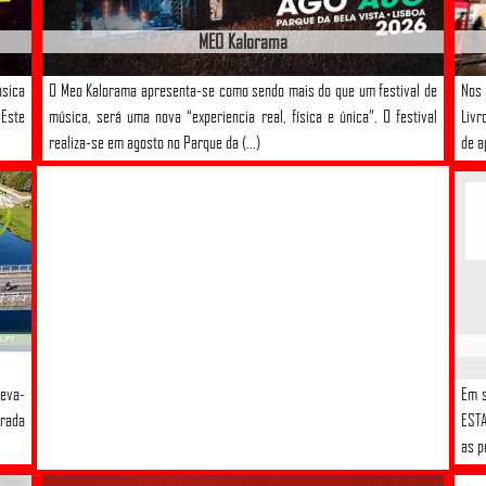
MEO Kalorama
úsica
O Meo Kalorama apresenta-se como sendo mais do que um festival de
Nos 
 Este
música, será uma nova “experiencia real, física e única”. O festival
Livr
realiza-se em agosto no Parque da (...)
de a
leva-
Em s
erada
ESTA
as p