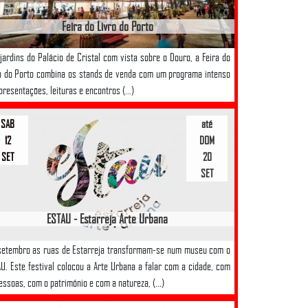
Feira do Livro do Porto
jardins do Palácio de Cristal com vista sobre o Douro, a Feira do
o do Porto combina os stands de venda com um programa intenso
presentações, leituras e encontros (...)
SAB
até
12
DOM
SET
20
SET
ESTAU - Estarreja Arte Urbana
etembro as ruas de Estarreja transformam-se num museu com o
U. Este festival colocou a Arte Urbana a falar com a cidade, com
essoas, com o património e com a natureza, (...)