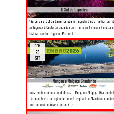
O Sol da Caparica
Não perca o Sol da Caparica que em agosto traz o melhor da m
portuguesa à Costa da Caparica com muito surf e praia à mistura.
festival, que tem lugar no Parque (...)
DOM
20
SET
Monção e Melgaço Granfondo
Em setembro, época de vindimas, o Monção e Melgaço Granfondo 
o à descoberta da região de onde é originário o Alvarinho, consid
uma das mais notáveis castas (...)