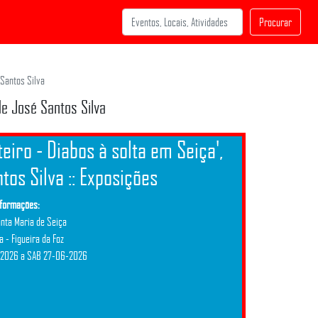
Procurar
 Santos Silva
de José Santos Silva
eiro - Diabos à solta em Seiça',
tos Silva :: Exposições
nformações:
nta Maria de Seiça
 - Figueira da Foz
-2026 a SAB 27-06-2026