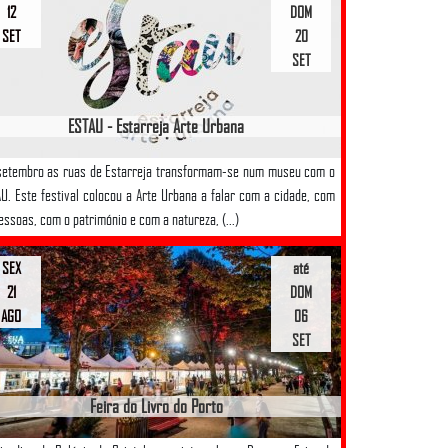
12
DOM
SET
20
SET
ESTAU - Estarreja Arte Urbana
etembro as ruas de Estarreja transformam-se num museu com o
U. Este festival colocou a Arte Urbana a falar com a cidade, com
essoas, com o património e com a natureza, (...)
SEX
até
21
DOM
AGO
06
SET
Feira do Livro do Porto