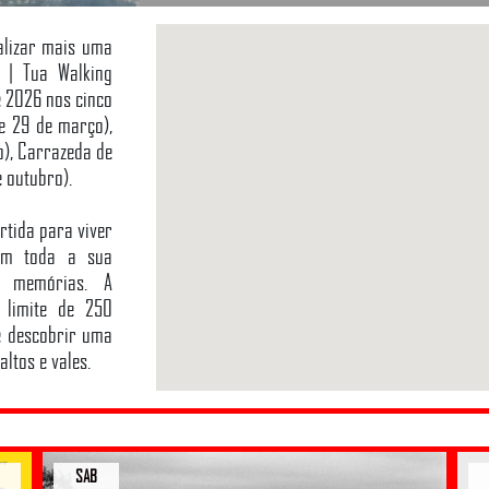
alizar mais uma
s | Tua Walking
e 2026 nos cinco
 e 29 de março),
io), Carrazeda de
e outubro).
rtida para viver
em toda a sua
 e memórias. A
m limite de 250
e descobrir uma
ltos e vales.
SAB