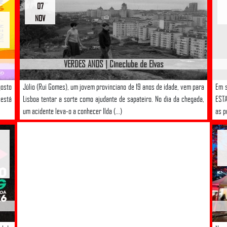
07
NOV
VERDES ANOS | Cineclube de Elvas
gosto
Júlio (Rui Gomes), um jovem provinciano de 19 anos de idade, vem para
Em s
está
Lisboa tentar a sorte como ajudante de sapateiro. No dia da chegada,
ESTA
um acidente leva-o a conhecer Ilda (...)
as p