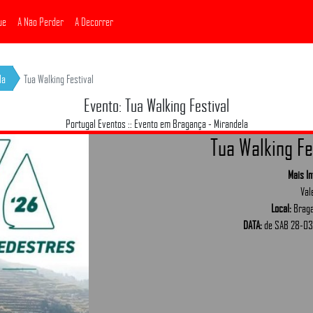
ue
A Não Perder
A Decorrer
la
Tua Walking Festival
Evento: Tua Walking Festival
Portugal Eventos :: Evento em Bragança - Mirandela
Tua Walking Fe
Mais I
Val
Local:
Braga
DATA:
de SAB 28-03