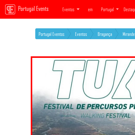
Portugal Events
Eventos
em
Portugal
Destaq
Portugal Eventos
Eventos
Bragança
Mirande