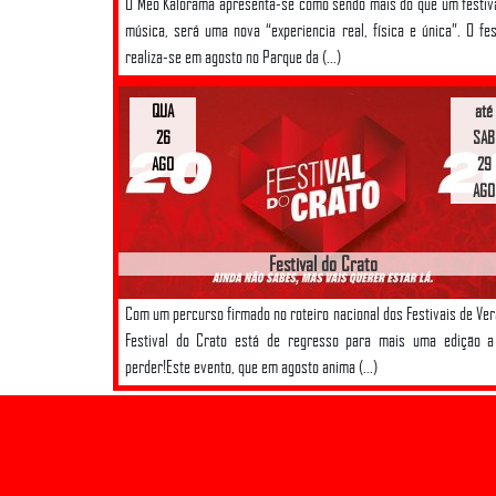
O Meo Kalorama apresenta-se como sendo mais do que um festiv
música, será uma nova “experiencia real, física e única”. O fes
realiza-se em agosto no Parque da (...)
QUA
até
26
SAB
AGO
29
AGO
Festival do Crato
Com um percurso firmado no roteiro nacional dos Festivais de Ver
Festival do Crato está de regresso para mais uma edição a
perder!Este evento, que em agosto anima (...)