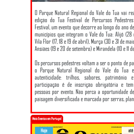
O Parque Natural Regional do Vale do Tua vai re
edição do Tua Festival de Percursos Pedestre
Festival, um evento que decorre ao longo do ano d
municípios que integram o Vale do Tua: Alijó (28
Vila Flor (17, 18 e 19 de abril), Murça (30 e 31 de ma
Ansiães (19 e 20 de setembro) e Mirandela (10 e 11 d
Os percursos pedestres voltam a ser o ponto de pa
o Parque Natural Regional do Vale do Tua 
autenticidade: trilhos, sabores, património
participação é de inscrição obrigatória e te
pessoas por evento. Não perca a oportunidade d
paisagem diversificada e marcada por serras, plana
Mais Eventos em Portugal
Hoje
até