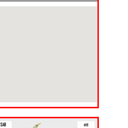
SAB
até