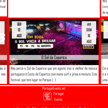
al de
Nos 
tival
Livr
de a
QUI
até
13
DOM
AGO
16
AGO
O Sol da Caparica
ão, o
Não perca o Sol da Caparica que em agosto traz o melhor da música
Em s
 não
portuguesa à Costa da Caparica com muito surf e praia à mistura. Este
o à 
festival, que tem lugar no Parque (...)
uma 
PortugalEvents.net
Portugal
Events
|
|