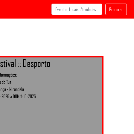
Procurar
stival :: Desporto
nformações:
e do Tua
nça - Mirandela
-2026 a DOM 11-10-2026