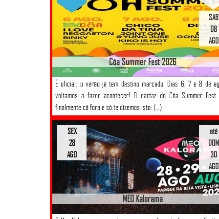
SAB
08
AGO
Côa Summer Fest 2026
É oficial: o verão já tem destino marcado. Dias 6, 7 e 8 de a
voltamos a fazer acontecer! O cartaz do Côa Summer Fest 
finalmente cá fora e só te dizemos isto: (...)
SEX
até
28
DOM
AGO
30
AGO
MEO Kalorama