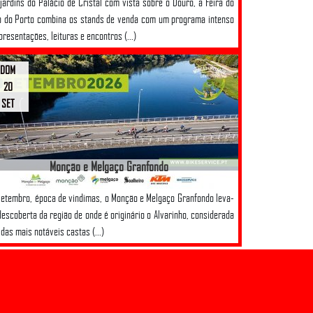
jardins do Palácio de Cristal com vista sobre o Douro, a Feira do
o do Porto combina os stands de venda com um programa intenso
presentações, leituras e encontros (...)
DOM
20
SET
Monção e Melgaço Granfondo
etembro, época de vindimas, o Monção e Melgaço Granfondo leva-
descoberta da região de onde é originário o Alvarinho, considerada
das mais notáveis castas (...)