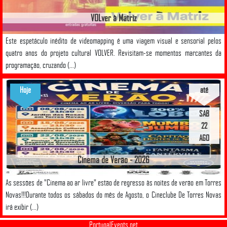
VOLver à Matriz
Este espetáculo inédito de videomapping é uma viagem visual e sensorial pelos
quatro anos do projeto cultural VOLVER. Revisitam-se momentos marcantes da
programação, cruzando (...)
Hoje
até
SAB
22
AGO
Cinema de Verão - 2026
As sessões de "Cinema ao ar livre" estão de regresso às noites de verão em Torres
Novas!!!Durante todos os sábados do mês de Agosto, o Cineclube De Torres Novas
irá exibir (...)
PortugalEvents.net