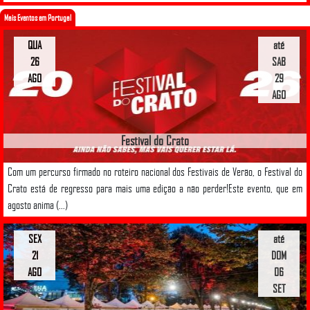
Mais Eventos em Portugal
QUA
até
26
SAB
AGO
29
AGO
Festival do Crato
Com um percurso firmado no roteiro nacional dos Festivais de Verão, o Festival do
Crato está de regresso para mais uma edição a não perder!Este evento, que em
agosto anima (...)
SEX
até
21
DOM
AGO
06
SET