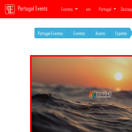
Portugal Events
Eventos
em
Portugal
Destaq
Portugal Eventos
Eventos
Aveiro
Espinho