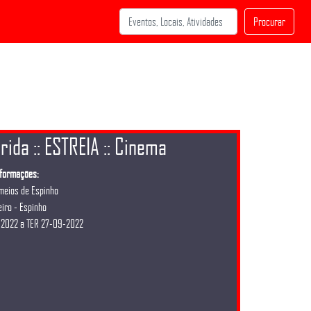
Procurar
ida :: ESTREIA :: Cinema
nformações:
meios de Espinho
iro - Espinho
-2022 a TER 27-09-2022