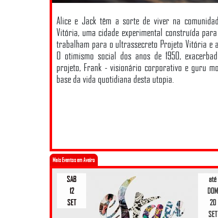
Alice e Jack têm a sorte de viver na comunidad
Vitória, uma cidade experimental construída para
trabalham para o ultrassecreto Projeto Vitória e a
O otimismo social dos anos de 1950, exacerbad
projeto, Frank - visionário corporativo e guru mo
base da vida quotidiana desta utopia.
Mais Eventos em Aveiro
SAB
até
12
DOM
SET
20
SET