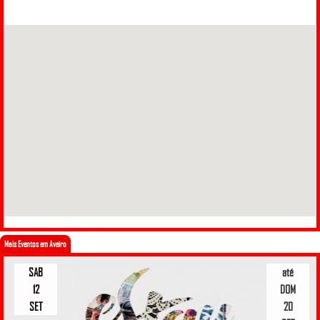
Mais Eventos em Aveiro
SAB
até
12
DOM
SET
20