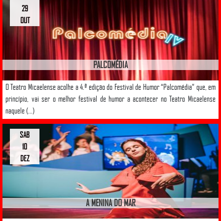
29
OUT
PALCOMÉDIA
O Teatro Micaelense acolhe a 4.ª edição do Festival de Humor “Palcomédia” que, em
princípio, vai ser o melhor festival de humor a acontecer no Teatro Micaelense
naquele (...)
SAB
10
DEZ
A MENINA DO MAR