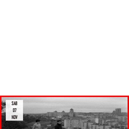
SAB
07
NOV