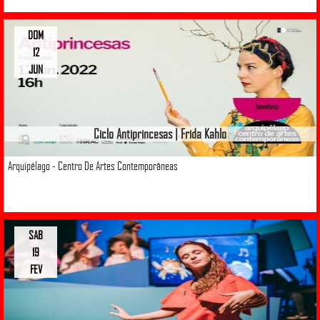
DOM
12
JUN
Ciclo Antiprincesas | Frida Kahlo
Arquipélago - Centro De Artes Contemporâneas
SAB
19
FEV