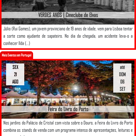
VERDES ANOS | Cineclube de Elvas
Júlio (Rui Gomes), um jovem provinciano de 19 anos de idade, vem para Lisboa tentar
a sorte como ajudante de sapateiro. No dia da chegada, um acidente leva-o a
conhecer Ilda (...)
Mais Eventos em Portugal
SEX
até
21
DOM
AGO
06
SET
Feira do Livro do Porto
Nos jardins do Palácio de Cristal com vista sobre o Douro, a Feira do Livro do Porto
combina os stands de venda com um programa intenso de apresentações, leituras e