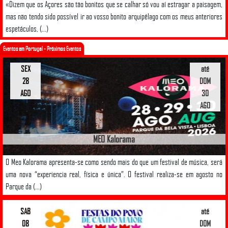
«Dizem que os Açores são tão bonitos que se calhar só vou aí estragar a paisagem,
mas não tendo sido possível ir ao vosso bonito arquipélago com os meus anteriores
espetáculos, (...)
Eventos em Portugal - Próximos Eventos
SEX
até
28
DOM
AGO
30
AGO
MEO Kalorama
O Meo Kalorama apresenta-se como sendo mais do que um festival de música, será
uma nova “experiencia real, física e única”. O festival realiza-se em agosto no
Parque da (...)
SAB
até
08
DOM