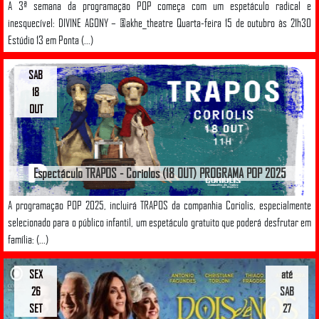
A 3ª semana da programação POP começa com um espetáculo radical e
inesquecível: DIVINE AGONY – @akhe_theatre Quarta-feira 15 de outubro às 21h30
Estúdio 13 em Ponta (...)
SAB
18
OUT
Espectáculo TRAPOS - Coriolos (18 OUT) PROGRAMA POP 2025
A programação POP 2025, incluirá TRAPOS da companhia Coriolis, especialmente
selecionado para o público infantil, um espetáculo gratuito que poderá desfrutar em
família: (...)
SEX
até
26
SAB
SET
27