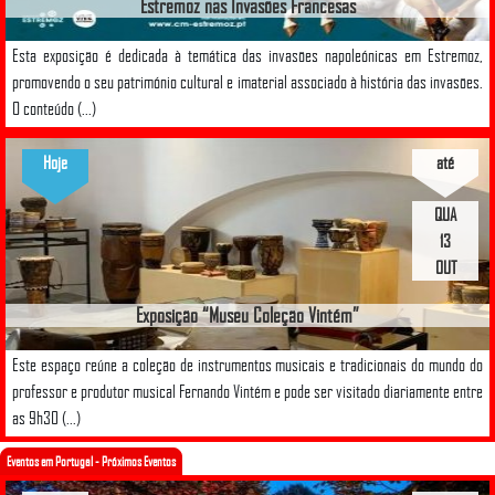
Estremoz nas Invasões Francesas
Esta exposição é dedicada à temática das invasões napoleónicas em Estremoz,
promovendo o seu património cultural e imaterial associado à história das invasões.
O conteúdo (...)
Hoje
até
QUA
13
OUT
Exposição “Museu Coleção Vintém”
Este espaço reúne a coleção de instrumentos musicais e tradicionais do mundo do
professor e produtor musical Fernando Vintém e pode ser visitado diariamente entre
as 9h30 (...)
Eventos em Portugal - Próximos Eventos