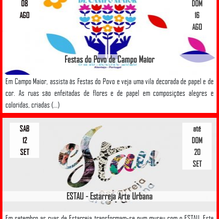
08
DOM
AGO
16
AGO
Festas do Povo de Campo Maior
Em Campo Maior, assista às Festas do Povo e veja uma vila decorada de papel e de
cor. As ruas são enfeitadas de flores e de papel em composições alegres e
coloridas, criadas (...)
SAB
até
12
DOM
SET
20
SET
ESTAU - Estarreja Arte Urbana
Em setembro as ruas de Estarreja transformam-se num museu com o ESTAU. Este