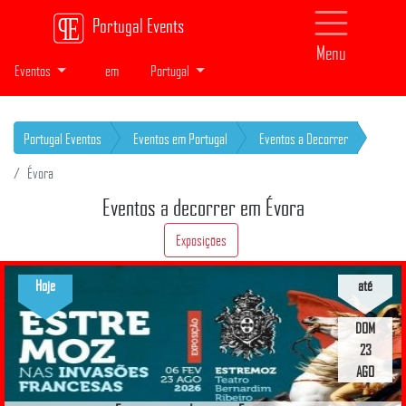
Portugal Events
Menu
Eventos
em
Portugal
Portugal Eventos
Eventos em Portugal
Eventos a Decorrer
Évora
Eventos a decorrer em Évora
Exposições
Hoje
até
DOM
23
AGO