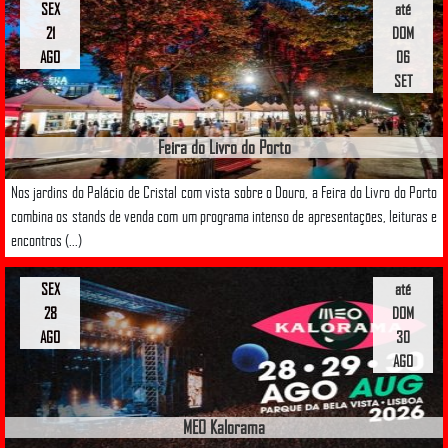
SEX
até
21
DOM
AGO
06
SET
Feira do Livro do Porto
Nos jardins do Palácio de Cristal com vista sobre o Douro, a Feira do Livro do Porto
combina os stands de venda com um programa intenso de apresentações, leituras e
encontros (...)
SEX
até
28
DOM
AGO
30
AGO
MEO Kalorama