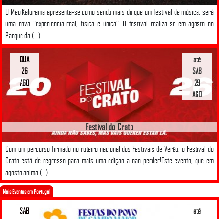
O Meo Kalorama apresenta-se como sendo mais do que um festival de música, será
uma nova “experiencia real, física e única”. O festival realiza-se em agosto no
Parque da (...)
QUA
até
26
SAB
AGO
29
AGO
Festival do Crato
Com um percurso firmado no roteiro nacional dos Festivais de Verão, o Festival do
Crato está de regresso para mais uma edição a não perder!Este evento, que em
agosto anima (...)
Mais Eventos em Portugal
SAB
até