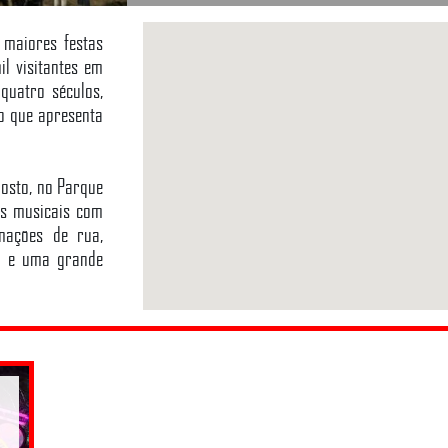
 maiores festas
l visitantes em
quatro séculos,
o que apresenta
gosto, no Parque
los musicais com
imações de rua,
as e uma grande