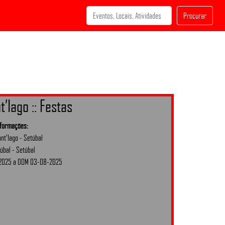
Procurar
t’Iago :: Festas
nformações:
nt’Iago - Setúbal
úbal - Setúbal
-2025 a DOM 03-08-2025