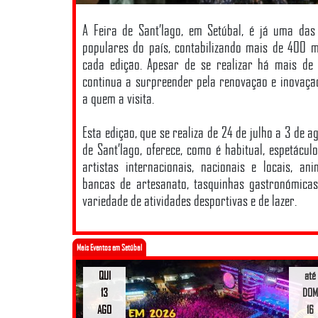
A Feira de Sant’Iago, em Setúbal, é já uma das
populares do país, contabilizando mais de 400 mi
cada edição. Apesar de se realizar há mais de 
continua a surpreender pela renovação e inovaçã
a quem a visita.
Esta edição, que se realiza de 24 de julho a 3 de a
de Sant’Iago, oferece, como é habitual, espetácu
artistas internacionais, nacionais e locais, an
bancas de artesanato, tasquinhas gastronómic
variedade de atividades desportivas e de lazer.
Mais Eventos em Setúbal
QUI
até
13
DOM
AGO
16