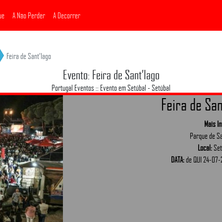
ue
A Não Perder
A Decorrer
Feira de Sant’Iago
Evento: Feira de Sant’Iago
Portugal Eventos :: Evento em Setúbal - Setúbal
Feira de San
Mais I
Parque de Sa
Local:
Set
DATA:
de QUI 24-07