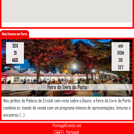
Mais Eventos em Porto
SEX
até
21
DOM
AGO
06
SET
Feira do Livro do Porto
Nos jardins do Palácio de Cristal com vista sobre o Douro, a Feira do Livro do Porto
combina os stands de venda com um programa intenso de apresentações, leituras e
encontros (...)
PortugalEvents.net
Portugal