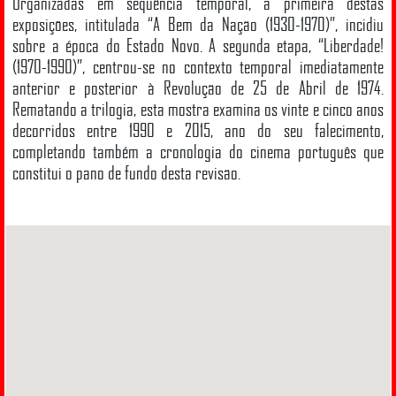
Organizadas em sequência temporal, a primeira destas
exposições, intitulada “A Bem da Nação (1930-1970)”, incidiu
sobre a época do Estado Novo. A segunda etapa, “Liberdade!
(1970-1990)”, centrou-se no contexto temporal imediatamente
anterior e posterior à Revolução de 25 de Abril de 1974.
Rematando a trilogia, esta mostra examina os vinte e cinco anos
decorridos entre 1990 e 2015, ano do seu falecimento,
completando também a cronologia do cinema português que
constitui o pano de fundo desta revisão.