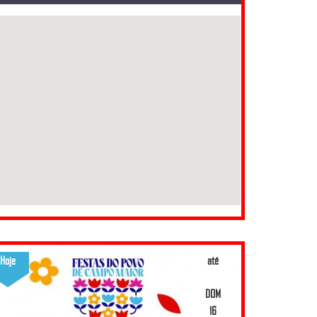
Hoje
até
DOM
16