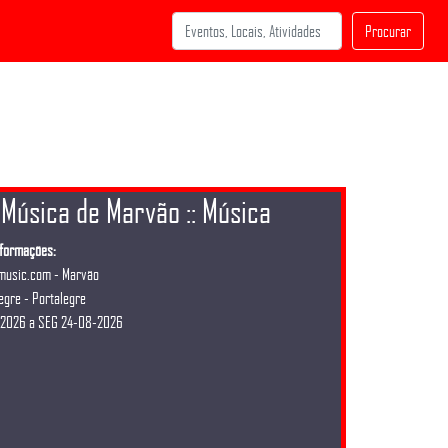
Procurar
e Música de Marvão :: Música
nformações:
music.com
- Marvão
egre - Portalegre
-2026 a SEG 24-08-2026