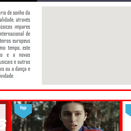
ário de sonho da
alidade, através
úsicos impares
nternacional de
teiros europeus
smo tempo, este
ico e a novas
usicais e outras
ais ou a dança e
ividade.
Hoje