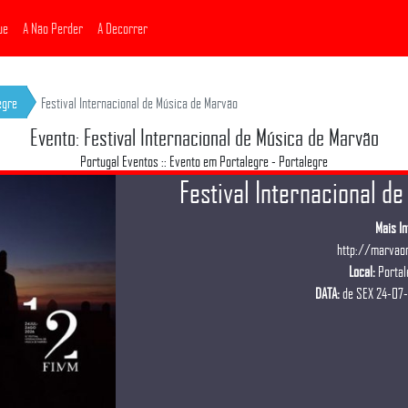
ue
A Não Perder
A Decorrer
egre
Festival Internacional de Música de Marvão
Evento: Festival Internacional de Música de Marvão
Portugal Eventos :: Evento em Portalegre - Portalegre
Festival Internacional d
Mais I
http://marvao
Local:
Portal
DATA:
de SEX 24-07