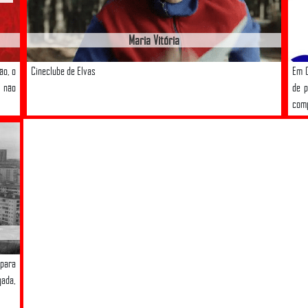
Maria Vitória
ão, o
Cineclube de Elvas
Em C
 não
de p
comp
 para
gada,