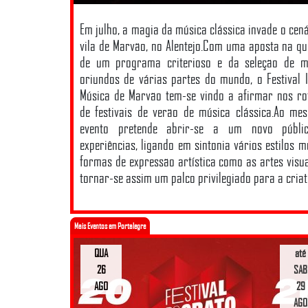
Em julho, a magia da música clássica invade o cen
vila de Marvão, no Alentejo.Com uma aposta na qu
de um programa criterioso e da seleção de m
oriundos de várias partes do mundo, o Festival I
Música de Marvão tem-se vindo a afirmar nos ro
de festivais de verão de música clássica.Ao me
evento pretende abrir-se a um novo públ
experiências, ligando em sintonia vários estilos m
formas de expressão artística como as artes visu
tornar-se assim um palco privilegiado para a criat
Mais Eventos em Portalegre
QUA
até
26
SAB
AGO
29
AGO