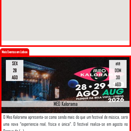
Mais Eventos em Lisboa
SEX
até
28
DOM
AGO
30
AGO
MEO Kalorama
O Meo Kalorama apresenta-se como sendo mais do que um festival de música, será
uma nova “experiencia real, física e única”. O festival realiza-se em agosto no
Parque da (...)