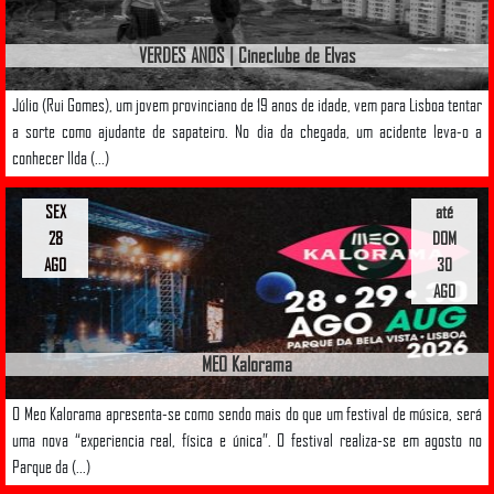
VERDES ANOS | Cineclube de Elvas
Júlio (Rui Gomes), um jovem provinciano de 19 anos de idade, vem para Lisboa tentar
a sorte como ajudante de sapateiro. No dia da chegada, um acidente leva-o a
conhecer Ilda (...)
SEX
até
28
DOM
AGO
30
AGO
MEO Kalorama
O Meo Kalorama apresenta-se como sendo mais do que um festival de música, será
uma nova “experiencia real, física e única”. O festival realiza-se em agosto no
Parque da (...)