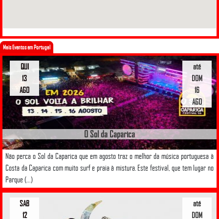
Mais Eventos em Portugal
QUI
até
13
DOM
AGO
16
AGO
O Sol da Caparica
Não perca o Sol da Caparica que em agosto traz o melhor da música portuguesa à
Costa da Caparica com muito surf e praia à mistura. Este festival, que tem lugar no
Parque (...)
SAB
até
12
DOM