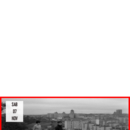
SAB
07
NOV