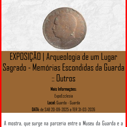
EXPOSIÇÃO | Arqueologia de um Lugar
Sagrado - Memórias Escondidas da Guarda
:: Outros
Mais Informações:
ExpoEcclesia
Local:
Guarda - Guarda
DATA:
de SAB 20-09-2025 a TER 31-03-2026
A mostra, que surge na parceria entre o Museu da Guarda e a